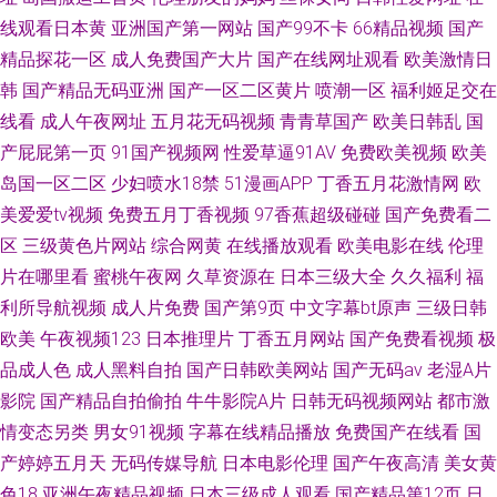
线观看日本黄
亚洲国产第一网站
国产99不卡
66精品视频
国产
精品探花一区
成人免费国产大片
国产在线网址观看
欧美激情日
韩
国产精品无码亚洲
国产一区二区黄片
喷潮一区
福利姬足交在
线看
成人午夜网址
五月花无码视频
青青草国产
欧美日韩乱
国
产屁屁第一页
91国产视频网
性爱草逼91AV
免费欧美视频
欧美
岛国一区二区
少妇喷水18禁
51漫画APP
丁香五月花激情网
欧
美爱爱tv视频
免费五月丁香视频
97香蕉超级碰碰
国产免费看二
区
三级黄色片网站
综合网黄
在线播放观看
欧美电影在线
伦理
片在哪里看
蜜桃午夜网
久草资源在
日本三级大全
久久福利
福
利所导航视频
成人片免费
国产第9页
中文字幕bt原声
三级日韩
欧美
午夜视频123
日本推理片
丁香五月网站
国产免费看视频
极
品成人色
成人黑料自拍
国产日韩欧美网站
国产无码av
老湿A片
影院
国产精品自拍偷拍
牛牛影院A片
日韩无码视频网站
都市激
情变态另类
男女91视频
字幕在线精品播放
免费国产在线看
国
产婷婷五月天
无码传媒导航
日本电影伦理
国产午夜高清
美女黄
色18
亚洲午夜精品视频
日本三级成人观看
国产精品第12页
日