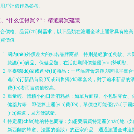
的用戶評價作為參考。
三、“什么值得買？”：精選購買建議
合價格、品質(zhì)與需求，以下品類在滬通全球上通常具有較高
購買價值：
國內(nèi)外價差大的知名品牌商品
：特別是經(jīng)典款、常
款護(hù)膚品、保健品類，在活動期間價差優(yōu)勢明顯。
平臺獨(dú)家或首發(fā)商品
：一些品牌會選擇與跨境平臺合
進(jìn)行新品首發(fā)或銷售獨(dú)家套裝，對于追求新品的
費(fèi)者而言價值較高。
重量輕、體積小的日常消耗品
：如單片面膜、小包裝零食、
健藥片等，即便算上運(yùn)費(fèi)，單價也可能優(yōu)于國
(nèi)渠道，且方便試錯。
特定產(chǎn)地的特色商品
：如想要購買特定產(chǎn)地（如
新西蘭的蜂蜜、法國的藥妝）的正宗商品，通過滬通全球這