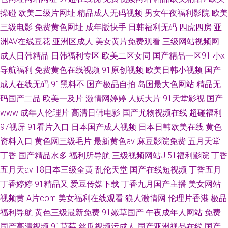
操碰
欧美二级片网址
精品成人无码视频
男女午夜福利影院
欧美
三级电影
免费黄色网址
成年版快手
日韩福利无码
四虎四房
亚
洲AV在线豆花
亚洲区成人
美女黄片免费观看
三级网站视频网
成人日韩精品
日韩福利专区
欧美二区女同
国产精品一区91
小x
导航福利
免费黄色在线视频
91原创视频
欧美日韩小视频
国产
成人在线无码
91黑料不
国产极品自拍
岛国最大色网站
精品无
码国产二品
欧美一及片
激情网婷婷
人妖大片
91天堂影视
国产
www
成年人伦理片
高清日韩电影
国产尤物视频在线
超碰福利
97视屏
91看片入口
日本国产成人视频
日本日韩欧美在线
黄色
资料入口
黄色网三级毛片
最新黄色av
麻豆影院免费
五月天堂
丁香
国产精品水多
福利所导航
三级视频网站J
51福利影院
丁香
五月天av
18日本三级全黄
乱伦天堂
国产在线短视频
丁香五月
丁香婷婷
91精品又
爱豆传媒下载
丁香九月国产主播
美女网站
视频黄
A片com
美女福利在线观看
狼人激情网
伦理片香港
极品
福利导航
黄色三级最新免费
91嫩草国产
午夜成年人网站
免费
国产高清视频
91草莓
丝瓜视频污成人
国产亚洲视品在线
国产