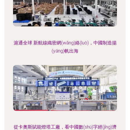
滬通全球 新航線織密網(wǎng)絡(luò)，中國制造揚
(yáng)帆出海
從卡奧斯賦能燈塔工廠，看中國數(shù)字經(jīng)濟