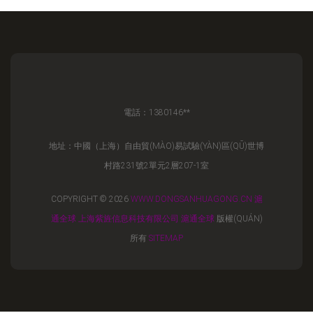
電話：1380146**
地址：中國（上海）自由貿(MÀO)易試驗(YÀN)區(QŪ)世博
村路231號2單元2層207-1室
COPYRIGHT © 2026
WWW.DONGSANHUAGONG.CN
滬
通全球
上海紫旌信息科技有限公司
滬通全球
版權(QUÁN)
所有
SITEMAP