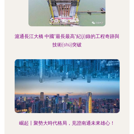
滬通長江大橋 中國“最長最高”紀(jì)錄的工程奇跡與
技術(shù)突破
崛起丨聚勢大時代格局，見證南通未來雄心！