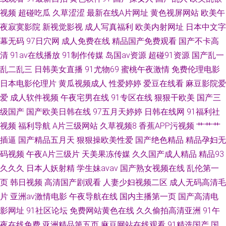
站av 91操13 亚洲婷日韩欧美 日本a啊v在下观看 国产线路123 欧美bdsm另
视频
超碰吃瓜
久草涩涩
最新在线A片网址
黄色视屏网站
欧美午
夜寂寞影院
新视觉影视
成人写真福利
欧美内射网址
日本中文字
类视频 伦理在线 福利小视频1024 www国产精品黑料 91熟女热 91传媒在线
幕无码
97日穴网
成人免费在线
精品国产免费观看
国产不卡高
清
91av在线播放
91制作传媒
岛国av资源
超碰91资源
国产乱一
观看视频 91九色蝌蚪视频网站 精品视频123 91国内大片 九1看片 91视频伊
乱二乱三
日韩美女直播
91尤物69
蜜桃午夜激情
免费伦理电影
人网 91色啦自拍 91网战观看 91久久视频 亚洲AV福利 欧美肏肏肏 福利网站
日本电影伦理片
黄瓜视频成人
性爱婷婷
爱豆在线看
麻豆影院爱
爱
成人软件视频
午夜宅男在线
91专区在线
狠狠干欧美
国产三
老湿机 91桃色官网免费进入 91不用下载 日韩一区福利导航
级国产
国产欧美日韩在线
97五月天婷婷
日韩在线网
91福利社
视频
福利导航
A片三级网站
久草视频8
香蕉APP污视频
艹艹艹
插逼
国产精品五月天
狠狠操欧美性爱
国产绝色精品
精品孕妇无
码视频
午夜A片三级片
天美果冻传媒
久久国产成人精品
精品93
久久久
日本人妖射精
学生妹avav
国产熟女视频在线
乱伦第一
页
韩日视频
高清国产剧观看
人妻少妇视频二区
成人无码高清毛
片
亚洲av激情电影
午夜导航在线
国内主播第一页
国产高清电
影网址
91社区论坛
免费网站黄色在线
久久偷拍高清亚洲
91午
夜在线免费
亚洲精品第五页
麻豆网站在线观看
91精选国产
国