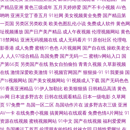
产精品亚洲
黄色三级成年
五月天婷婷爱
国产不卡小视频
AV色
哟哟
亚洲天堂丁香五月
91社网
美女视频黄全免费
国产精品第
一页国
另类区另类欧美
欧美色图乱伦小说
免费成人软件
黄色网
址视频播放
国产日产美产精品
成人午夜视频
伦理视频网站
黄色
18禁网站
亚洲无码视频在线
成人无码看片
91原创社区
伦理电
影香港
成人免费
蜜桃91色色
A片视频网
国产自在线
操欧美老女
人
人人97综合精品
岛国免费
国产无码一二
蜜桃tv网站入口
国
产第66页
另类国产在线
熟女自拍偷拍
青青久视频
久草新视频
在线
激情深爱欧美激情
91视频官网国产
狠狠操-91
91我要操
国
产ts视频网站
国产美女视频网站
91视频成人下载
国产无码色色
91香蕉亚洲精品
91伊人加勒比
欧美狠狠插
日韩精品高清
黄色
av网
日本波多野吉衣
日韩在线观看精品
日本一级电影
久草网
页
97免费艹
岛国一区二区
岛国动作片在
波多野吉衣三级
亚洲
AV一卡
在线免费小视频
搞黄网站在线观看
免费色情A片网扯
91
资源在线视频
蜜桃视频网站
91中文
国产在线视频
福利爱爱网
址
岛国搬运工首页
伦理朋友的妈妈
丝袜女同
日韩性爱网址
在