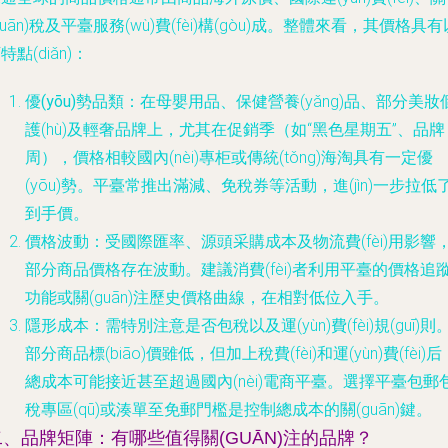
guān)稅及平臺服務(wù)費(fèi)構(gòu)成。整體來看，其價格具有
特點(diǎn)：
優(yōu)勢品類
：在母嬰用品、保健營養(yǎng)品、部分美妝
護(hù)及輕奢品牌上，尤其在促銷季（如“黑色星期五”、品牌
周），價格相較國內(nèi)專柜或傳統(tǒng)海淘具有一定優
(yōu)勢。平臺常推出滿減、免稅券等活動，進(jìn)一步拉低
到手價。
價格波動
：受國際匯率、源頭采購成本及物流費(fèi)用影響
部分商品價格存在波動。建議消費(fèi)者利用平臺的價格追
功能或關(guān)注歷史價格曲線，在相對低位入手。
隱形成本
：需特別注意是否包稅以及運(yùn)費(fèi)規(guī)則
部分商品標(biāo)價雖低，但加上稅費(fèi)和運(yùn)費(fèi)后
總成本可能接近甚至超過國內(nèi)電商平臺。選擇平臺包郵
稅專區(qū)或湊單至免郵門檻是控制總成本的關(guān)鍵。
二、品牌矩陣：有哪些值得關(GUĀN)注的品牌？