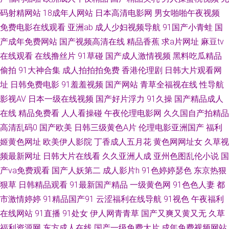
人免费看 亚洲AV福利在线观看 久草资源网 老师机午夜福利Av 91极品探花在
码射精网站
18成年人网站
日本高清电影网
男女啪啪午夜视频
免费电影在线观看
亚洲ab
成人少妇视频导航
91国产小青蛙
国
线观看 亚洲欧洲综合日韩精品 欧美精品ab 大香蕉999 91黄蜜桃 青娱乐青青
产成年免费网站
国产视频高清在线
精品香蕉
求a片网址
麻豆tv
在线观看
在线撸丝片
91草碰
国产成人激情视频
黑料吃瓜精品
草日韩 成人色导航在线 91大神麻豆精品在线 91草吧 在线不卡的AV网址 婷
偷拍
91大神合集
成人拍拍拍免费
香港伦理剧
日韩大片观看网
婷五月份欧美 丝袜视频 欧美人兽网站 豆花综合网 91精品999 日韩黄页免费
址
日韩免费电影
91羞羞视频
国产网站
青草全福视在线
性导航
影视AV
日本一级在线视频
国产好片浮力
91久操
国产精品成人
九九re在线观看视频 丁香在线一区二区三区 www第一久久 91com视频精彩
在线
精品免费看
人人看操碰
午夜伦理电影网
久久国自产拍精品
高清乱码0
国产欧美
日韩三级黄色A片
伦理电影亚洲国产
福利
无码一区二区精品 内射校园大片 国产精品福利姬 91每日更新 亚洲男人天堂
姬黄色网址
欧美伊人影院
丁香成人五月花
黄色网网址女
久草视
频最新网址
日韩大片在线看
久久亚洲人成
亚州色图乱伦小说
国
网205 日韩免看一级a 欧美性爱首页 狼人插2 国产香蕉视频 99热9 91黄软件
产va免费观看
国产人妖第二
成人影片h
91色婷婷瑟色
东京热狠
免费版下 日韩精品综合网 国产精品v 91猫先生 一本道综合色网 先锋激情资
狠草
日韩精品观看
91最新国产精品
一级黄色网
91色色人妻
都
市激情婷婷
91精品国产91
云涩福利在线导航
91视色
午夜福利
原 国产和日韩毛片 91免费在线破视频 探花视频网站 欧美日韩成人 九一色站
在线网站
91直播
91处女
伊人网青青草
国产又爽又黄又无
久草
福利资源网
东方成人在线
国产一级免费大片
成年免费视频网站