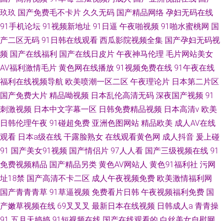
玖玖
国产免费毛不卡片
久久无码
国产精品网络
孕妇无码在线
91手机论坛
91视频新地址
91日逼
午夜啪视频
91啪水蜜桃网
国
产二区无码
91日韩在线观看
西瓜影院视频全集
国产孕妇无码视
频
国产在线福利
国产在线日皮片
午夜神马伦理
毛片网站美女
AV福利激情毛片
黄色网在线播放
91视频免费在线
91午夜在线
福利在线视频导航
欧美喷潮一区二区
午夜理论片
日本第二片区
国产免费大片
精品呦视频
日本乱伦高清无码
深夜国产视频
91
刺激视频
日本中文字幕一区
日韩免费精品视频
日本高清v
欧美
日韩伦理午夜
91碰超免费
亚洲色图网站
精品欧美
成人AV在线
观看
日本a级在线
干露脸熟女
在线观看黄色网
成人抖音
爰上碰
91
国产美女91视频
国产情侣片
97人人看
国产三级视频在线
91
免费视频精品
国产精品另类
黄色AV网站人
黄色91福利社
污网
址18禁
国产高清不卡二区
成人午夜视频免费
欧美激情福利网
国产青青青草
91草逼视频
免费看片日韩
午夜视频福利免费
国
产嫩草视频在线
69叉叉叉
最新日本在线视频
日韩成人a
青青操
91
五月天婷婷
91短视频在线
国产在线观看的
白丝美女自慰网