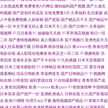
影音先锋人妻av 国产又黄又粗又硬视频 91成人超碰刺激 国产123片区 青青
人在线成免费
免费黄色A片网址
微拍福利国产视频
国产人成无
码视频
国产原创区色花堂
在线免费黄A片
久草福利
乱伦家庭
成
草男人天堂 91同城福利版 日韩AV无码自拍 91大神社区在线播放 91五月天
人午夜免费视频
人妖射精
国产屁屁
国产精品天干天
国产精品午
超碰 日本αV在线观看 91黑丝美女在线诱惑观看 国产精品欧美日韩五月 91色
夜一区
中文字幕无码人妻
日本不卡二区
国产日韩91
久草福利
视频网
91日日夜夜91
超碰碰天天操
91草草酒店视频
韩日一区
色在线观看 啊v在线观看视频 大香蕉伊在 欧美人成电影在线一区 91传媒真
二区
国产激情视频网站
成人视频日本
茄子视频污
亚洲色欲天天
成人丝瓜视频下载
日韩逼网
精东传媒入口
黄wwww色
香港伦理
人视频 岛国欧美黄 日韩新网片 久久6热 91黑丝网站 免费成人17c 91干逼免
电影在线
成人影院在线播放
欧美足交一区二区
91视频电影
另
类四虎
亚洲东京热
国产不卡在线
91九色视频
日本天堂视频导
费 91色婷婷午夜综合网站 亚洲男人的天堂www 国产91免费在线视频 婷婷五
航
日本三级光棍影院
91大神精品
欧美怡红院院二区
爱豆传媒
月影院 97久久视频 毛片毛片 五月婷婷欧美色日韩 超碰91在线视 亚洲aa 91
观看网站
综合日韩欧美
草逼网首页
国产日韩精品91
91视频网
站在线
69性影院
福利资源在线
91自拍最新网址
青青草国产成
视频精选Porn 男女做事网站 92免费福利视频 91黄色片子在线观看 欧美日韩
人
黄色岛国网站
欧美一xxxxx
欧美gayv
91色情激情网
中国韩国
日本高清
国产国产一区
亚洲欧洲成人
日韩在线
久久国产影视综
成人另类 91导航在线观看网站入口 影音先锋亚洲无码 日韩无码高清网址 精
合
欧美69潮喷
伦理片app下载
激情视频国产精品
91草莓久草超
碰
成人性爱aa影院
欧美性爱插插
欧美日韩色黄片
91草莓影院