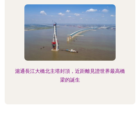
滬通長江大橋北主塔封頂，近距離見證世界最高橋
梁的誕生