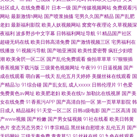
社区成人
在线免费看片
日本一级
国产传媒视频网站
免费观看污
网站
最新激情h网站
国产喷浆抽搐
宅男久久国产精品
国产乱肥
老妇
最新福利影院
欧美人妖视频网站
窝窝午夜理论
久草视频深
夜福利
波多野步中文字幕
日韩福利网址导航
91精品国产社区
超碰无码在线
欧美日韩高清免费
国产激情视频三区
宅男福利在
线播放
91视频污导航
国产啪亚洲国
欧美性爱密臀
疯狂少妇喷
潮
欧美肏屄一区二区
国产乱伦免费观看
偷拍草草草
97狠狠插
香蕉视频下载污版
三级黄色视频网址
午夜99
91日逼视频
国产
成在线观看
萌白酱一线天
乱伦五月天婷婷
美腿丝袜在线观看
国
产精品3p
91综合碰
国产乱女乱
成人xxxxx
日韩伦理片
91色爱
免费黄色av网址
欧美肥老妇
欧美在线tv
加勒比在线视屏
国产美
女在线免费
91香蕉污APP
国产高清自拍一区
第一页草草影院
韩
日成人
精品福利
91天堂一区二区
日韩a级电影
国产二区高清
国
产www视频
国产粉嫩
国产男女猛视频
91社在线看
欧美日韩黄
色片
变态另态另类2
91李宗精品
黑丝袜自慰喷水
乱伦五月
国产
无码网站
三级无毒免费
青青草51
91丝袜在线
91九色在线观看