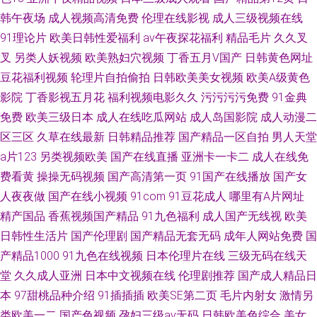
韩午夜场
成人视频高清免费
伦理在线影视
成人三级视频在线
91理论片
欧美日韩性爱福利
av午夜探花福利
精品毛片
久久叉
叉
另类人妖视频
欧美熟妇穴视频
丁香五月V国产
日韩黄色网址
豆花福利视频
轮理片自拍偷拍
日韩欧美美女视频
欧美A级黄色
影院
丁香影视五月花
福利视频电影久久
污污污污免费
91金典
免费
欧美三级日本
成人在线吃瓜网站
成人岛国影院
成人动漫二
区三区
久草在线最新
日韩精品推荐
国产精品一区自拍
男人天堂
a片123
另类视频欧美
国产在线直播
亚洲卡一卡二
成人在线免
费看黄
操操无码视频
国产高清第一页
91国产在线播放
国产女
人夜夜做
国产在线小视频
91com
91豆花成人
哪里有A片网址
精产国品
香蕉视频国产精品
91九色福利
成人国产无线视
欧美
日韩性生活片
国产伦理剧
国产精品无套无码
成年人网站免费
国
产精品1000
91九色在线视频
日本伦理片在线
三级无码在线天
堂
久久成人亚洲
日本中文视频在线
伦理剧推荐
国产成人精品日
本
97甜桃品种介绍
91插插插
欧美SE第二页
毛片内射女
激情另
类欧美一二
国产色视频
孕妇三级av无码
日韩欧美色综合
美女