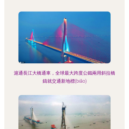
滬通長江大橋通車，全球最大跨度公鐵兩用斜拉橋
鑄就交通新地標(biāo)