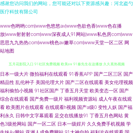
感谢您访问我们的网站，您可能还对以下资源感兴趣：河北盗勺
医疗科技有限公司
www色哟哟com|www色悠悠av|www色欲色香|www色在播
放|www射射射com|www深夜成人91网站|www私色房com|www
思思九九热热com|www桃色av嫩草com|www天堂一区二区
网
站地图
日本一级大片
微拍福利在线观看
91香蕉APP
国产二区三区
国产
伊人精品大香蕉 91tv视频 亚洲福利视频91 国产一级九九久久 超碰日韩 日本
精品性
乱伦种子
美国伦理大片
国产二区在线观看
美女伦理视频
五月花影院入口 91社区免费视频 欧美a∨ 91秦先生在这播放 久久蕉热视频
福利偷拍小视频
91社区国产
丁香五月天堂
欧美变态一区
国产
综合在线观看
国产免费一级片
福利视频资源站
成人午夜在线观
91日韩国产精免费 日韩另类九区 91五月天激情性爱 欧美日本成人在线专区
看
欧美图片在线观看
在线观看h视频
国产a级0
变性人妖
国产福
利永久
日韩中文字幕观看
足交在线播放91
丁香五月色网站
黄
91视频网站免费看 日韩成人操 色情福利导航 91干看片逼爽爽淫绳子 91最新
色3级抢网站
国产一区二区
日本一级婬片
久久免费手机视频
学
生妹Av网站
亚洲人成免费网站
91大神自拍
福利片在线观看
国
国产视频 超碰91公开 东京影院热 熟妇中出在线 国精久久 91青青草视频 狼