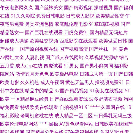
品在线视频 99黄色免费视频 1024日韩免费看片 草莓视频123 91看篇 日本
午夜电影网久久
国产丝袜美女
国产精彩视频
操碰视屏
国产福利
在线
91久久影院
免费日韩电影
日韩成人影视
欧美精品性交
午
啊v在线视频 亚州精品无码二区 国产欧美福利 91欧美性交动图 日韩无码中
夜宅男免费
另类亚洲色情
家庭乱伦理电影
91草B草B视频
国产
文福利 91永久在线播放 欧美性爱在线A 草久久一区 91擦影库免 日韩无码欧
精品熟女一
国产巨乳在线观看
四虎免费91
国内精品无码短片
超碰成人操操
欧美猛交视频
西瓜影院在线观看
欧美做受日韩
国
美高清 成人亚洲福利在线观看 91色综合 性色四虎五月天 五月天婷婷小说网
产在线一
国产原创视频在线
国产视频高清
国产丝袜一区
黄色
av网址大全
人妻乱视
国产成人在线网站
久草视频资源站
综合
站 日日福利超碰 久草视频资源福利网 精品亚洲日韩在线专区 后入91 色色网
五月香
成人app在线
四虎试看
91男女
国产男小鲜肉同
福利影
院网站
激情五月天色色
欧美极品电影
日韩成人第一页
国产日韩
五月社区 日韩淫网区收藏 国产一二三av 三级网站在线国产 久久看久久做
欧美电影
久久机热
成人午夜网
黄色天堂男人
操视频免费91
日
韩中文在线
精品中的精品
97国产精品视频
91美女在线视频
51
91av最新国产在线 国产福利视频91 91在线免费视频观看 91人妻精 综合色
欧美
一区精品麻豆经典
国产在线观看资源
波多野洁衣视频
污网
网青青草 亚洲主播国产 日韩看片 青娱乐青青草日韩 91网红免费站 午夜福利
站免费看
特级欧美在线观看
自拍视频91
91艹艹
久草网在线
18
福利影院
老司机蜜桃在线
成人精品一区二区
韩日爆乳无码三级
姬剧院 欧美久久穴 乱轮天堂 91海角社区在线看 91牛逼 男人天堂黄 www久
欧美伦理电影网站
艹艹操操
AV黄色观看网站
日韩欧美在线国产
新91视频网
国产精品分类在线
97午夜福利视频
岛国AV动作无