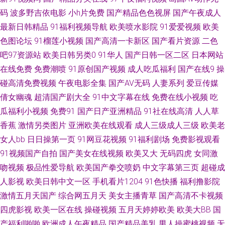
久香蕉 午夜剧场操操操 第一福利视频 污黄极品福利 成人吃瓜资源在线 91成
码
波多野吉依电影
小h片免费
国产精品色色视屏
国产午夜成人
最新日韩精品
91福利视频导航
欧美喷水影院
91爱爱视频
欧美
人18 男人的天堂黄色A片 亚洲先锋影音 久久嫩草精品视频 91乏力操妹子 国
色图论坛
91榴莲小视频
国产高清一卡新区
国产看片资源
二色
产成人午夜福利视频 91男人天堂网 青青草原黄色成人网站 久久大神 操BAⅤ
吧97资源站
欧美日韩另类0
91华人
国产日韩一区二区
日本网站
在线免费
免费潮喷
91原创国产视频
成人吃瓜福利
国产在线9
操
视颅 91超碰人人欧美 蜜臀久久99精品 成人A√ 91福利社色 欧美成人网在线
碰高清免费视频
午夜电影全集
国产AV无码
人妻系列
爱豆传媒
倩女幽魂
超清国产剧大全
91中文字幕在线
免费在线小视频
吃
97人人草在线观看 先锋久久资源 先锋影音无码av 日韩精品一区二区亚洲 国
瓜福利小视频
免费91
国产日产亚洲精品
91社在线高清
人人草
香蕉
激情另类图片
亚洲欧美在线观看
成人三级成人三级
欧美老
内探花网址视 91网在线免费观看 午夜成人 亚洲美女丝袜足交 久久精品视频
女人bb
日日操第一页
91网豆花视频
91福利剧场
免费影视观看
91视频国产自拍
国产美女在线视频
欧美又大
无码四虎
女同激
99 91网站免费线上观看 91人妻人人操 亚洲成人网站网址 免费产品绘合精品
吻视频
极品性爱导航
欧美国产拳交喷奶
中文字幕第三页
超碰成
综合 成人亚洲国产欧美 91探花在线观 豆花吃瓜每日视频在线 亚州男人天堂
人影视
欧美日韩中文一区
手机看片1204
91色快播
福利撸影院
激情五月天国产
综合网五月天
美女主播青草
国产高清不卡视频
欧美性爱一级在线观看 成人福利导航蜜桃 国产第6页 91福利手机电影 91真
四虎影视
欧美一区在线
操碰视频
五月天婷婷欧美
欧美大BB
国
产福利啪啪
欧洲成人午夜精品
国产精品美乳
男人操蜜桃视频
无