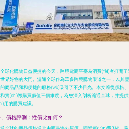
全球化購物日益便捷的今天，跨境電商平臺為消費(fèi)者打開了
往世界好物的大門。滬通全球作為眾多跨境購物渠道之一，以其
的商品品類和便捷的服務(wù)吸引了不少目光。本文將從價格
和實(shí)際購買價值三個維度，為您深入剖析滬通全球，并提供
shí)用的購買建議。
一、價格評測：性價比如何？
通全球的商品價格通常由商品海外原價、國際運(yùn)費(fèi)、關