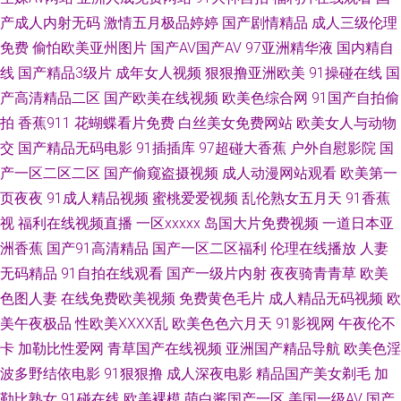
产成人内射无码
激情五月极品婷婷
国产剧情精品
成人三级伦理
友研究所 熟女啪啪一区二区三区 99热热99草草 欧美成人多人免费 亚洲无码
免费
偷怕欧美亚州图片
国产AV国产AV
97亚洲精华液
国内精自
线
国产精品3级片
成年女人视频
狠狠撸亚洲欧美
91操碰在线
国
天堂网 91熟女视频网站 四虎四级av 99超碰在线天堂 日韩欧美成人网址 97
产高清精品二区
国产欧美在线视频
欧美色综合网
91国产自拍偷
拍
香蕉911
花蝴蝶看片免费
白丝美女免费网站
欧美女人与动物
国产在线 欧美va网站 91麻豆萝莉熟女 欧美好色综合区 91视频第一福利导航
交
国产精品无码电影
91插插库
97超碰大香蕉
户外自慰影院
国
产一区二区二区
国产偷窥盗摄视频
成人动漫网站观看
欧美第一
少妇内射一区二区 抖阴在线免费观看 影音先锋电影成人AV 国内精品久久懂
页夜夜
91成人精品视频
蜜桃爱爱视频
乱伦熟女五月天
91香蕉
视
福利在线视频直播
一区xxxxx
岛国大片免费视频
一道日本亚
色 91青青草超碰 久久高潮久久精品久 91香蕉在线 日韩精品久久 高清视频在
洲香蕉
国产91高清精品
国产一区二区福利
伦理在线播放
人妻
线97 性爱资源 狠狠操网址 51伪娘黑料网 精品视频这里只精品 91福利试看
无码精品
91自拍在线观看
国产一级片内射
夜夜骑青青草
欧美
色图人妻
在线免费欧美视频
免费黄色毛片
成人精品无码视频
欧
免费AV福利 91社区试看一分钟 欧美性人妖 国产91av在线观看 91次云 国产
美午夜极品
性欧美ⅩⅩⅩⅩ乱
欧美色色六月天
91影视网
午夜伦不
卡
加勒比性爱网
青草国产在线视频
亚洲国产精品导航
欧美色淫
92视频 首页日韩 91色超碰香蕉 男人天堂狠狠干 伊人vt久久 黑马性交影院
波多野结依电影
91狠狠撸
成人深夜电影
精品国产美女剃毛
加
勒比熟女
91碰在线
欧美裸模
萌白酱国产一区
美国一级AV
国产