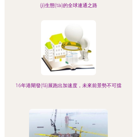
(jì)生態(tài)的全球連通之路
16年港閘發(fā)展跑出加速度，未來前景勢不可擋