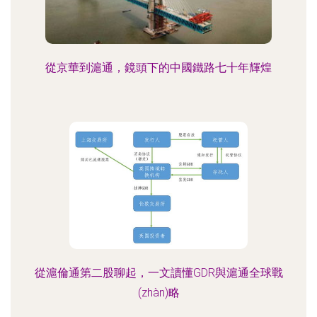
從京華到滬通，鏡頭下的中國鐵路七十年輝煌
從滬倫通第二股聊起，一文讀懂GDR與滬通全球戰
(zhàn)略