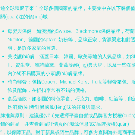
滬通全球匯聚了來自全球多個國家的品牌，主要集中在以下幾個
關(guān)注的領(lǐng)域：
母嬰與保健
：如澳洲的Swisse、Blackmores保健品牌，荷
Nutrilon、德國的Aptamil奶粉等，品牌正宗，貨源渠道相對
明，是許多家庭的首選。
美妝護(hù)膚
：涵蓋日本、韓國、歐美等地的人氣品牌，如SK
II、資生堂、雅詩蘭黛、蘭蔻等經(jīng)典大牌，以及一些在
內(nèi)不易購買的小眾護(hù)膚品牌。
時尚輕奢
：包括Coach、Michael Kors、Furla等輕奢箱包、
飾及配飾，在折扣季常有不錯的價格。
食品酒飲
：如各國的特色零食、巧克力、咖啡、紅酒等，能
足消費(fèi)者對異國風(fēng)味的好奇與需求。
品牌推薦原則
：建議優(yōu)先選擇平臺自營或品牌官方授權(quán
鋪的商品，并查看商品詳情頁的“溯源信息”或“品牌授權(quán)
書”，以保障正品。對于新興或陌生品牌，可多方查閱海外電商平