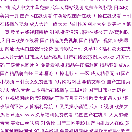
91插
成人中文字幕免费
成年人网站视频
免费在线影院
日本欧
美第一页
国产ts在线观看
午夜影院国产在线
91操在线观看
日韩
在线播放视频
成人大片一级天天
内射性爱网址大全
欧美社区第
一页
欧美在线视频播放
91视频污污污
超碰在线公开
AV蜜桃吃
瓜
日本欧美在线看
国产精选免费视频
国产精品91视频
69热最
新网址
无码白丝强行免费
激情影院日韩
久草123
福利欧美在线
成人片无码
日韩成人极品视频
国产在线诱惑
乱人xxxxx
超黄无
码
三级黄色图片
91免费看视频
精品午夜福利网
精品亚洲成a人
国产精品萌白酱
日本理论
91操电影
91一区
成人精品无
91国产
小视频
日韩美女免费直播
A片网站网址
激情文学色
国产主播第
37页
青久青青
日本精品在线播放
三级A片
国产日韩亚洲综合
91短视频网站
欧美骚网站
丁香五月天亚洲
欧美大粗吊人妖
深
夜福利亚洲
人兽福利导航
91叉叉操小骚逼
成人18视频
欧美大
鸡吧
草逼wwww
久草福利免费试看
岛国国产在线
91人人超碰
青青
美女白丝18禁
91肏比
国产三区电影
国产内射后入在线
黄
色网址网站网址
97超在线视
免费视频网站
精品欧美精品v
欧美