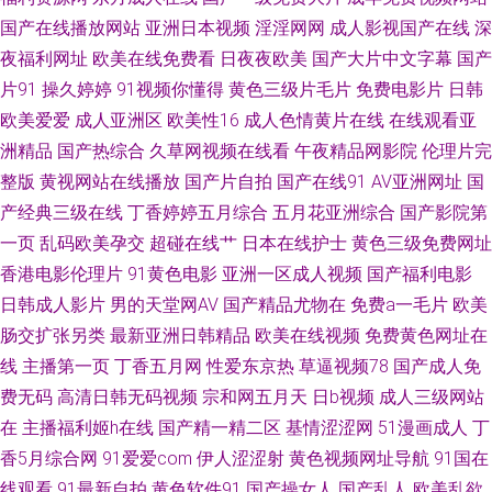
www草莓 91超碰碰碰在线 欧美综合精品 久草福利资源站久 国产精品99精品
国产在线播放网站
亚洲日本视频
淫淫网网
成人影视国产在线
深
夜福利网址
欧美在线免费看
日夜夜欧美
国产大片中文字幕
国产
www俺去也com 91N日韩成人性爱 欧美性爱影音先锋影院 九九av 成人福利
片91
操久婷婷
91视频你懂得
黄色三级片毛片
免费电影片
日韩
欧美爱爱
成人亚洲区
欧美性16
成人色情黄片在线
在线观看亚
在线观看69 91九色白浆 伊人大久久AV 一区二区偷拍在线播放 日韩国产精品
洲精品
国产热综合
久草网视频在线看
午夜精品网影院
伦理片完
一 密臀中文字幕 国产91页 91青娱乐国产视频 无码欧美一区 九九香蕉影院
整版
黄视网站在线播放
国产片自拍
国产在线91
AV亚洲网址
国
产经典三级在线
丁香婷婷五月综合
五月花亚洲综合
国产影院第
黄色仑库 国产一区二 AV网手机版 91社安全网址 影音先锋av高跟 性爱视屏网
一页
乱码欧美孕交
超碰在线艹
日本在线护士
黄色三级免费网址
香港电影伦理片
91黄色电影
亚洲一区成人视频
国产福利电影
站 乱乱无码 阿V免费 91在线swag 91豆花视频18网站 91大神小青蛙搭讪视
日韩成人影片
男的天堂网AV
国产精品尤物在
免费a一毛片
欧美
肠交扩张另类
最新亚洲日韩精品
欧美在线视频
免费黄色网址在
频 伊人无吗AV 欧美内射在线观看 国产AV福利 99热无码导航 91超碰资源总
线
主播第一页
丁香五月网
性爱东京热
草逼视频78
国产成人免
费无码
高清日韩无码视频
宗和网五月天
日b视频
成人三级网站
站 91在线资源 精品国产高清自在线拍 久久韩国视频 国产视频25页 www69
在
主播福利姬h在线
国产精一精二区
基情涩涩网
51漫画成人
丁
男人天堂 91视频在线观看18 亚洲综合激情色网 欧美黄色网在线 导航资源网
香5月综合网
91爱爱com
伊人涩涩射
黄色视频网址导航
91国在
线观看
91最新自拍
黄色软件91
国产操女人
国产乱人
欧美乱欲