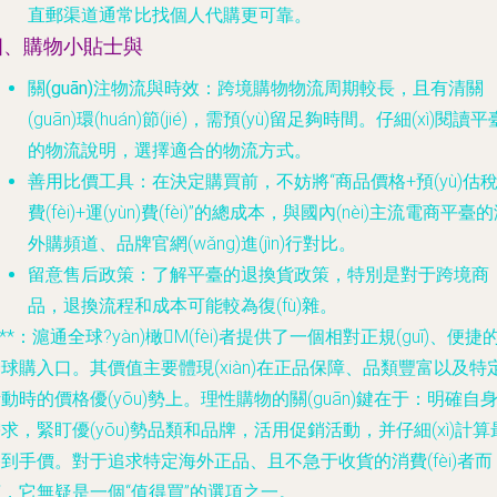
直郵渠道通常比找個人代購更可靠。
四、購物小貼士與
關(guān)注物流與時效
：跨境購物物流周期較長，且有清關
(guān)環(huán)節(jié)，需預(yù)留足夠時間。仔細(xì)閱讀平
的物流說明，選擇適合的物流方式。
善用比價工具
：在決定購買前，不妨將“商品價格+預(yù)估
費(fèi)+運(yùn)費(fèi)”的總成本，與國內(nèi)主流電商平臺
外購頻道、品牌官網(wǎng)進(jìn)行對比。
留意售后政策
：了解平臺的退換貨政策，特別是對于跨境商
品，退換流程和成本可能較為復(fù)雜。
***：滬通全球?yàn)橄M(fèi)者提供了一個相對正規(guī)、便捷
球購入口。其價值主要體現(xiàn)在正品保障、品類豐富以及特
動時的價格優(yōu)勢上。理性購物的關(guān)鍵在于：明確自
求，緊盯優(yōu)勢品類和品牌，活用促銷活動，并仔細(xì)計算
到手價。對于追求特定海外正品、且不急于收貨的消費(fèi)者而
，它無疑是一個“值得買”的選項之一。