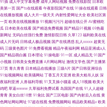
91插
成人中文字幕免费
成年人网站视频
免费在线影院
日本欧
美第一页
国产ts在线观看
午夜影院国产在线
91操在线观看
日韩
在线播放视频
成人大片一级天天
内射性爱网址大全
欧美社区第
一页
欧美在线视频播放
91视频污污污
超碰在线公开
AV蜜桃吃
瓜
日本欧美在线看
国产精选免费视频
国产精品91视频
69热最
新网址
无码白丝强行免费
激情影院日韩
久草123
福利欧美在线
成人片无码
日韩成人极品视频
国产在线诱惑
乱人xxxxx
超黄无
码
三级黄色图片
91免费看视频
精品午夜福利网
精品亚洲成a人
国产精品萌白酱
日本理论
91操电影
91一区
成人精品无
91国产
小视频
日韩美女免费直播
A片网站网址
激情文学色
国产主播第
37页
青久青青
日本精品在线播放
三级A片
国产日韩亚洲综合
91短视频网站
欧美骚网站
丁香五月天亚洲
欧美大粗吊人妖
深
夜福利亚洲
人兽福利导航
91叉叉操小骚逼
成人18视频
欧美大
鸡吧
草逼wwww
久草福利免费试看
岛国国产在线
91人人超碰
青青
美女白丝18禁
91肏比
国产三区电影
国产内射后入在线
黄
色网址网站网址
97超在线视
免费视频网站
精品欧美精品v
欧美