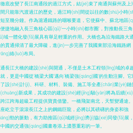
徹底改變了長江南通段的過江方式，結(jié)束了南通與蘇州及上
間只能靠汽渡過江的歷史，過江時(shí)間從以往的數(shù)小時(sh
短至幾分鐘。作為滬通鐵路的咽喉要道，它使蘇中、蘇北地區(qū
便捷地融入長三角核心區(qū)‘一小時(shí)都市圈’，對推動長三
qū)域一體化發(fā)展具有舉足輕重的作用。大橋也為沿海鐵路大
的貫通掃清了最大障礙，進(jìn)一步完善了我國東部沿海鐵路網
wǎng)絡(luò)布局。
通長江大橋的建設(shè)與開通，不僅是土木工程領(lǐng)域的卓
就，更是中國從‘橋梁大國’邁向‘橋梁強(qiáng)國’的生動注腳。
了設(shè)計(jì)、科研、材料、裝備、施工等全產(chǎn)業(yè)鏈
(chuàng)新成果，其成功的建設(shè)經(jīng)驗(yàn)將為后續(xù
多跨江跨海超級工程提供寶貴借鑒。一橋飛架南北，天塹變通途
這座屹立于滾滾長江之上的鋼鐵巨龍，必將以其磅礴的身姿和強
qiáng)勁的脈動，有力助推區(qū)域經(jīng)濟(jì)協(xié)同發(fā)展
中國的交通強(qiáng)國畫卷添上濃墨重彩的一筆。