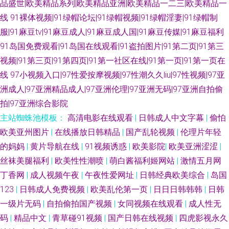
品盛世|欧美精品系列|欧美精品亚洲|欧美精品一二三|欧美精品一
线
91裸体视频|91绿帽论坛|91绿帽视频|91绿帽淫妻|91绿帽制
服|91麻豆tv|91麻豆成人|91麻豆成人国|91麻豆传媒|91麻豆福利
91岛国免费观看|91岛国在线观看|91盗拍图片|91第二页|91第三
视频|91第三页|91第四页|91第一社区在线|91第一页|91第一页在
线
97小视频入口|97性爱按摩视频|97性潮久久liu|97性视频|97亚
洲成人|97亚洲精品成人|97亚洲伦理|97亚洲无码|97亚洲自拍偷
拍|97亚洲综合影院
主站蜘蛛池模板：
高清电影在线观看
|
日韩成人中文字幕
|
偷怕
欧美亚州图片
|
在线播放日韩精品
|
国产乱轮视频
|
伦理片年轻
的妈妈
|
黄片导航在线
|
91视频诱惑
|
欧美影院
|
欧美亚洲涩涩
|
丝袜美腿福利
|
欧美性性潮喷
|
萌白酱福利姬网站
|
激情五月网
丁香网
|
成人视频午夜
|
午夜性爱网址
|
日韩经典欧美综合
|
岛国
123
|
日韩成人免费视频
|
欧美乱伦第一页
|
日日日韩韩韩
|
日韩
一级片无码
|
自拍偷拍国产视频
|
女同视频在线观看
|
成人性无
码
|
精品中文
|
青草碰91视频
|
国产日韩在线视频
|
四虎影视永久