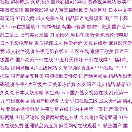
视频
超碰吃瓜
久草涩涩
最新在线A片网址
黄色视屏网站
欧美午
夜寂寞影院
新视觉影视
成人写真福利
欧美内射网址
日本中文字
类视频 伦理在线 福利小视频1024 www国产精品黑料 91熟女热 91传媒在线
幕无码
97日穴网
成人免费在线
精品国产免费观看
国产不卡高
清
91av在线播放
91制作传媒
岛国av资源
超碰91资源
国产乱一
观看视频 91九色蝌蚪视频网站 精品视频123 91国内大片 九1看片 91视频伊
乱二乱三
日韩美女直播
91尤物69
蜜桃午夜激情
免费伦理电影
人网 91色啦自拍 91网战观看 91久久视频 亚洲AV福利 欧美肏肏肏 福利网站
日本电影伦理片
黄瓜视频成人
性爱婷婷
爱豆在线看
麻豆影院爱
爱
成人软件视频
午夜宅男在线
91专区在线
狠狠干欧美
国产三
老湿机 91桃色官网免费进入 91不用下载 日韩一区福利导航
级国产
国产欧美日韩在线
97五月天婷婷
日韩在线网
91福利社
视频
福利导航
A片三级网站
久草视频8
香蕉APP污视频
艹艹艹
插逼
国产精品五月天
狠狠操欧美性爱
国产绝色精品
精品孕妇无
码视频
午夜A片三级片
天美果冻传媒
久久国产成人精品
精品93
久久久
日本人妖射精
学生妹avav
国产熟女视频在线
乱伦第一
页
韩日视频
高清国产剧观看
人妻少妇视频二区
成人无码高清毛
片
亚洲av激情电影
午夜导航在线
国内主播第一页
国产高清电
影网址
91社区论坛
免费网站黄色在线
久久偷拍高清亚洲
91午
夜在线免费
亚洲精品第五页
麻豆网站在线观看
91精选国产
国