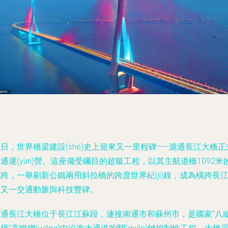
日，世界橋梁建設(shè)史上迎來又一里程碑——滬通長江大橋正
通運(yùn)營。這座備受矚目的超級工程，以其主航道橋1092米
跨，一舉刷新公鐵兩用斜拉橋的跨度世界紀(jì)錄，成為橫跨長
的又一交通動脈與科技豐碑。
滬通長江大橋位于長江江蘇段，連接南通市和蘇州市，是國家“八