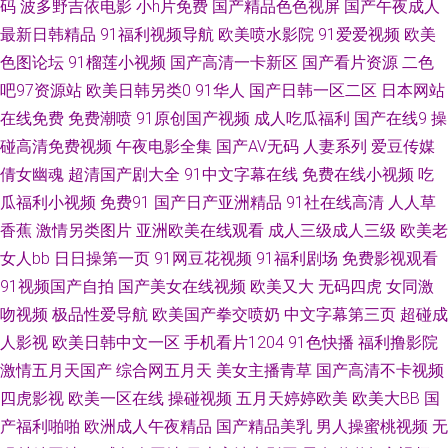
码
波多野吉依电影
小h片免费
国产精品色色视屏
国产午夜成人
最新日韩精品
91福利视频导航
欧美喷水影院
91爱爱视频
欧美
人18 男人的天堂黄色A片 亚洲先锋影音 久久嫩草精品视频 91乏力操妹子 国
色图论坛
91榴莲小视频
国产高清一卡新区
国产看片资源
二色
产成人午夜福利视频 91男人天堂网 青青草原黄色成人网站 久久大神 操BAⅤ
吧97资源站
欧美日韩另类0
91华人
国产日韩一区二区
日本网站
在线免费
免费潮喷
91原创国产视频
成人吃瓜福利
国产在线9
操
视颅 91超碰人人欧美 蜜臀久久99精品 成人A√ 91福利社色 欧美成人网在线
碰高清免费视频
午夜电影全集
国产AV无码
人妻系列
爱豆传媒
倩女幽魂
超清国产剧大全
91中文字幕在线
免费在线小视频
吃
97人人草在线观看 先锋久久资源 先锋影音无码av 日韩精品一区二区亚洲 国
瓜福利小视频
免费91
国产日产亚洲精品
91社在线高清
人人草
香蕉
激情另类图片
亚洲欧美在线观看
成人三级成人三级
欧美老
内探花网址视 91网在线免费观看 午夜成人 亚洲美女丝袜足交 久久精品视频
女人bb
日日操第一页
91网豆花视频
91福利剧场
免费影视观看
91视频国产自拍
国产美女在线视频
欧美又大
无码四虎
女同激
99 91网站免费线上观看 91人妻人人操 亚洲成人网站网址 免费产品绘合精品
吻视频
极品性爱导航
欧美国产拳交喷奶
中文字幕第三页
超碰成
综合 成人亚洲国产欧美 91探花在线观 豆花吃瓜每日视频在线 亚州男人天堂
人影视
欧美日韩中文一区
手机看片1204
91色快播
福利撸影院
激情五月天国产
综合网五月天
美女主播青草
国产高清不卡视频
欧美性爱一级在线观看 成人福利导航蜜桃 国产第6页 91福利手机电影 91真
四虎影视
欧美一区在线
操碰视频
五月天婷婷欧美
欧美大BB
国
产福利啪啪
欧洲成人午夜精品
国产精品美乳
男人操蜜桃视频
无
人免费看 亚洲AV福利在线观看 久草资源网 老师机午夜福利Av 91极品探花在