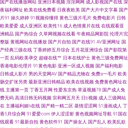
国产在线播放网站
亚洲日本视频
淫淫网网
成人影视国产在线
深
夜福利网址
欧美在线免费看
日夜夜欧美
国产大片中文字幕
国产
www俺去也com 91N日韩成人性爱 欧美性爱影音先锋影院 九九av 成人福利
片91
操久婷婷
91视频你懂得
黄色三级片毛片
免费电影片
日韩
欧美爱爱
成人亚洲区
欧美性16
成人色情黄片在线
在线观看亚
在线观看69 91九色白浆 伊人大久久AV 一区二区偷拍在线播放 日韩国产精品
洲精品
国产热综合
久草网视频在线看
午夜精品网影院
伦理片完
一 密臀中文字幕 国产91页 91青娱乐国产视频 无码欧美一区 九九香蕉影院
整版
黄视网站在线播放
国产片自拍
国产在线91
AV亚洲网址
国
产经典三级在线
丁香婷婷五月综合
五月花亚洲综合
国产影院第
黄色仑库 国产一区二 AV网手机版 91社安全网址 影音先锋av高跟 性爱视屏网
一页
乱码欧美孕交
超碰在线艹
日本在线护士
黄色三级免费网址
香港电影伦理片
91黄色电影
亚洲一区成人视频
国产福利电影
站 乱乱无码 阿V免费 91在线swag 91豆花视频18网站 91大神小青蛙搭讪视
日韩成人影片
男的天堂网AV
国产精品尤物在
免费a一毛片
欧美
肠交扩张另类
最新亚洲日韩精品
欧美在线视频
免费黄色网址在
频 伊人无吗AV 欧美内射在线观看 国产AV福利 99热无码导航 91超碰资源总
线
主播第一页
丁香五月网
性爱东京热
草逼视频78
国产成人免
费无码
高清日韩无码视频
宗和网五月天
日b视频
成人三级网站
站 91在线资源 精品国产高清自在线拍 久久韩国视频 国产视频25页 www69
在
主播福利姬h在线
国产精一精二区
基情涩涩网
51漫画成人
丁
男人天堂 91视频在线观看18 亚洲综合激情色网 欧美黄色网在线 导航资源网
香5月综合网
91爱爱com
伊人涩涩射
黄色视频网址导航
91国在
线观看
91最新自拍
黄色软件91
国产操女人
国产乱人
欧美乱欲
站av 91操13 亚洲婷日韩欧美 日本a啊v在下观看 国产线路123 欧美bdsm另