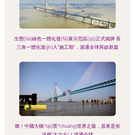
生態(tài)綠色一體化發(fā)展示范區(qū)正式揭牌 長
三角一體化進(jìn)入“施工期”，滬通全球再啟新篇
燃！中國大橋?qū)覄?chuàng)世界之最，原來是有
這種“大力士”！滬通全球