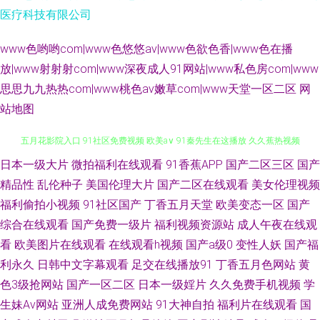
医疗科技有限公司
www色哟哟com|www色悠悠av|www色欲色香|www色在播
放|www射射射com|www深夜成人91网站|www私色房com|www
思思九九热热com|www桃色av嫩草com|www天堂一区二区
网
站地图
日本一级大片
微拍福利在线观看
91香蕉APP
国产二区三区
国产
伊人精品大香蕉 91tv视频 亚洲福利视频91 国产一级九九久久 超碰日韩 日本
精品性
乱伦种子
美国伦理大片
国产二区在线观看
美女伦理视频
五月花影院入口 91社区免费视频 欧美a∨ 91秦先生在这播放 久久蕉热视频
福利偷拍小视频
91社区国产
丁香五月天堂
欧美变态一区
国产
综合在线观看
国产免费一级片
福利视频资源站
成人午夜在线观
91日韩国产精免费 日韩另类九区 91五月天激情性爱 欧美日本成人在线专区
看
欧美图片在线观看
在线观看h视频
国产a级0
变性人妖
国产福
利永久
日韩中文字幕观看
足交在线播放91
丁香五月色网站
黄
91视频网站免费看 日韩成人操 色情福利导航 91干看片逼爽爽淫绳子 91最新
色3级抢网站
国产一区二区
日本一级婬片
久久免费手机视频
学
生妹Av网站
亚洲人成免费网站
91大神自拍
福利片在线观看
国
国产视频 超碰91公开 东京影院热 熟妇中出在线 国精久久 91青青草视频 狼