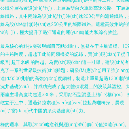
橫”高鐵網(wǎng)中沿海大通道的關(guān)鍵控制性工程。大橋
公鐵分層布置設(shè)計(jì)，上層為雙向六車道高速公路，下層
線鐵路，其中兩線為設(shè)計(jì)時(shí)速200公里的滬通鐵路
線為設(shè)計(jì)時(shí)速250公里的城際鐵路。這種高效集約
shè)計(jì)，極大提升了過江通道的運(yùn)輸能力和綜合效益。
最為核心的科技突破與矚目亮點(diǎn)，無疑在于主航道橋。109
的主跨跨度，超越了此前同類橋梁的記錄，實(shí)現(xiàn)了從‘
級’到‘超千米級’的跨越。為實(shí)現(xiàn)這一壯舉，建設(shè)者
克了一系列世界級技術(shù)難題：研發(fā)應(yīng)用了強(qiáng
達(dá)500兆帕的高強(qiáng)度鋼材，制造出重量超過1300噸的
沉井基礎(chǔ)，并成功完成了超大體積混凝土的澆筑與溫控。
兩座主塔高度均超過330米，采用鉆石型混凝土結(jié)構(gòu)，
屹立于江中，通過斜拉索穩(wěn)穩(wěn)拉起萬噸橋身，展現
xiàn)了當(dāng)代中國的頂尖基建實(shí)力。
橋的通車，其戰(zhàn)略意義與經(jīng)濟(jì)價(jià)值深遠(yuǎn)