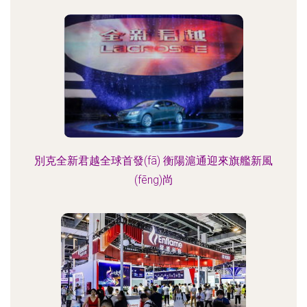
別克全新君越全球首發(fā) 衡陽滬通迎來旗艦新風
(fēng)尚