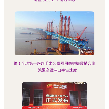
驚！全球第一座超千米公鐵兩用鋼拱橋震撼合龍
——滬通高鐵沖出宇宙速度