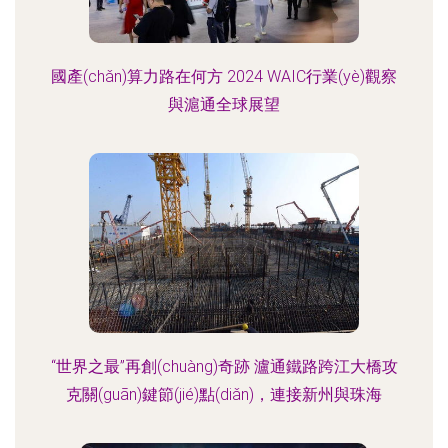
國產(chǎn)算力路在何方 2024 WAIC行業(yè)觀察
與滬通全球展望
“世界之最”再創(chuàng)奇跡 瀘通鐵路跨江大橋攻
克關(guān)鍵節(jié)點(diǎn)，連接新州與珠海