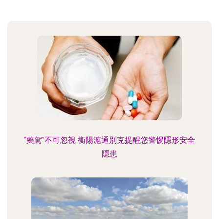
“藥駕”不可忽視 衡陽滬通別克提醒您警惕隱形安全
隱患