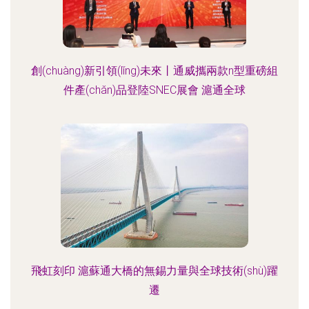
創(chuàng)新引領(lǐng)未來丨通威攜兩款n型重磅組
件產(chǎn)品登陸SNEC展會 滬通全球
飛虹刻印 滬蘇通大橋的無錫力量與全球技術(shù)躍
遷