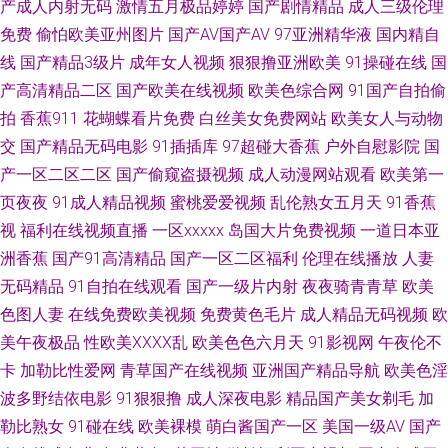
产成人内射无码
激情五月极品婷婷
国产剧情精品
成人三级伦理
友研究所 熟女啪啪一区二区三区 99热热99草草 欧美成人多人免费 亚洲无码
免费
偷怕欧美亚州图片
国产AV国产AV
97亚洲精华液
国内精自
线
国产精品3级片
成年女人视频
狠狠撸亚洲欧美
91操碰在线
国
天堂网 91熟女视频网站 四虎四级av 99超碰在线天堂 日韩欧美成人网址 97
产高清精品二区
国产欧美在线视频
欧美色综合网
91国产自拍偷
拍
香蕉911
花蝴蝶看片免费
白丝美女免费网站
欧美女人与动物
国产在线 欧美va网站 91麻豆萝莉熟女 欧美好色综合区 91视频第一福利导航
交
国产精品无码电影
91插插库
97超碰大香蕉
户外自慰影院
国
产一区二区二区
国产偷窥盗摄视频
成人动漫网站观看
欧美第一
少妇内射一区二区 抖阴在线免费观看 影音先锋电影成人AV 国内精品久久懂
页夜夜
91成人精品视频
蜜桃爱爱视频
乱伦熟女五月天
91香蕉
视
福利在线视频直播
一区xxxxx
岛国大片免费视频
一道日本亚
色 91青青草超碰 久久高潮久久精品久 91香蕉在线 日韩精品久久 高清视频在
洲香蕉
国产91高清精品
国产一区二区福利
伦理在线播放
人妻
线97 性爱资源 狠狠操网址 51伪娘黑料网 精品视频这里只精品 91福利试看
无码精品
91自拍在线观看
国产一级片内射
夜夜骑青青草
欧美
色图人妻
在线免费欧美视频
免费黄色毛片
成人精品无码视频
欧
免费AV福利 91社区试看一分钟 欧美性人妖 国产91av在线观看 91次云 国产
美午夜极品
性欧美ⅩⅩⅩⅩ乱
欧美色色六月天
91影视网
午夜伦不
卡
加勒比性爱网
青草国产在线视频
亚洲国产精品导航
欧美色淫
92视频 首页日韩 91色超碰香蕉 男人天堂狠狠干 伊人vt久久 黑马性交影院
波多野结依电影
91狠狠撸
成人深夜电影
精品国产美女剃毛
加
勒比熟女
91碰在线
欧美裸模
萌白酱国产一区
美国一级AV
国产
影音先锋人妻av 国产又黄又粗又硬视频 91成人超碰刺激 国产123片区 青青