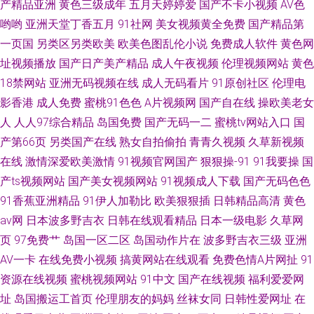
产精品亚洲
黄色三级成年
五月天婷婷爱
国产不卡小视频
AV色
哟哟
亚洲天堂丁香五月
91社网
美女视频黄全免费
国产精品第
一页国
另类区另类欧美
欧美色图乱伦小说
免费成人软件
黄色网
址视频播放
国产日产美产精品
成人午夜视频
伦理视频网站
黄色
18禁网站
亚洲无码视频在线
成人无码看片
91原创社区
伦理电
影香港
成人免费
蜜桃91色色
A片视频网
国产自在线
操欧美老女
人
人人97综合精品
岛国免费
国产无码一二
蜜桃tv网站入口
国
产第66页
另类国产在线
熟女自拍偷拍
青青久视频
久草新视频
在线
激情深爱欧美激情
91视频官网国产
狠狠操-91
91我要操
国
产ts视频网站
国产美女视频网站
91视频成人下载
国产无码色色
91香蕉亚洲精品
91伊人加勒比
欧美狠狠插
日韩精品高清
黄色
av网
日本波多野吉衣
日韩在线观看精品
日本一级电影
久草网
页
97免费艹
岛国一区二区
岛国动作片在
波多野吉衣三级
亚洲
AV一卡
在线免费小视频
搞黄网站在线观看
免费色情A片网扯
91
资源在线视频
蜜桃视频网站
91中文
国产在线视频
福利爱爱网
址
岛国搬运工首页
伦理朋友的妈妈
丝袜女同
日韩性爱网址
在