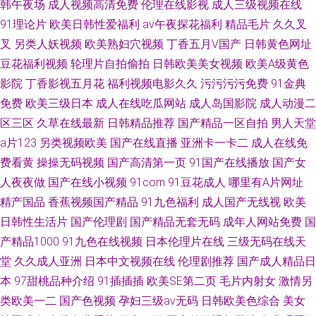
韩午夜场
成人视频高清免费
伦理在线影视
成人三级视频在线
91理论片
欧美日韩性爱福利
av午夜探花福利
精品毛片
久久叉
叉
另类人妖视频
欧美熟妇穴视频
丁香五月V国产
日韩黄色网址
豆花福利视频
轮理片自拍偷拍
日韩欧美美女视频
欧美A级黄色
影院
丁香影视五月花
福利视频电影久久
污污污污免费
91金典
免费
欧美三级日本
成人在线吃瓜网站
成人岛国影院
成人动漫二
区三区
久草在线最新
日韩精品推荐
国产精品一区自拍
男人天堂
a片123
另类视频欧美
国产在线直播
亚洲卡一卡二
成人在线免
费看黄
操操无码视频
国产高清第一页
91国产在线播放
国产女
人夜夜做
国产在线小视频
91com
91豆花成人
哪里有A片网址
精产国品
香蕉视频国产精品
91九色福利
成人国产无线视
欧美
日韩性生活片
国产伦理剧
国产精品无套无码
成年人网站免费
国
产精品1000
91九色在线视频
日本伦理片在线
三级无码在线天
堂
久久成人亚洲
日本中文视频在线
伦理剧推荐
国产成人精品日
本
97甜桃品种介绍
91插插插
欧美SE第二页
毛片内射女
激情另
类欧美一二
国产色视频
孕妇三级av无码
日韩欧美色综合
美女