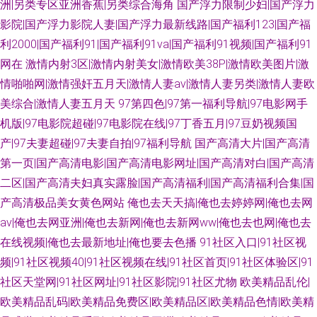
洲|另类专区亚洲香蕉|另类综合海角
国产浮力限制少妇|国产浮力
影院|国产浮力影院人妻|国产浮力最新线路|国产福利123|国产福
利2000|国产福利91|国产福利91va|国产福利91视频|国产福利91
网在
激情内射3区|激情内射美女|激情欧美38P|激情欧美图片|激
情啪啪网|激情强奸五月天|激情人妻av|激情人妻另类|激情人妻欧
美综合|激情人妻五月天
97第四色|97第一福利导航|97电影网手
机版|97电影院超碰|97电影院在线|97丁香五月|97豆奶视频国
产|97夫妻超碰|97夫妻自拍|97福利导航
国产高清大片|国产高清
第一页|国产高清电影|国产高清电影网址|国产高清对白|国产高清
二区|国产高清夫妇真实露脸|国产高清福利|国产高清福利合集|国
产高清极品美女黄色网站
俺也去天天搞|俺也去婷婷网|俺也去网
av|俺也去网亚洲|俺也去新网|俺也去新网ww|俺也去也网|俺也去
在线视频|俺也去最新地址|俺也要去色播
91社区入口|91社区视
频|91社区视频40|91社区视频在线|91社区首页|91社区体验区|91
社区天堂网|91社区网址|91社区影院|91社区尤物
欧美精品乱伦|
欧美精品乱码|欧美精品免费区|欧美精品区|欧美精品色情|欧美精