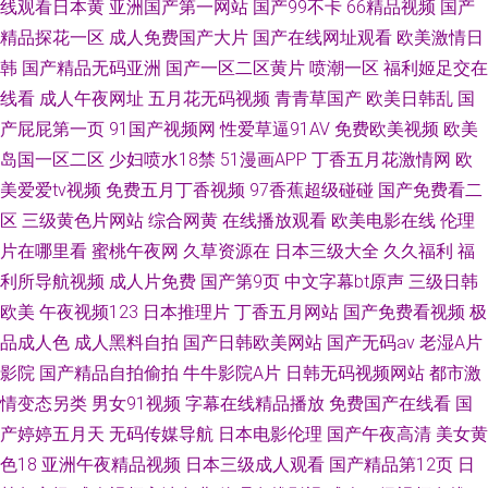
线观看日本黄
亚洲国产第一网站
国产99不卡
66精品视频
国产
精品探花一区
成人免费国产大片
国产在线网址观看
欧美激情日
韩
国产精品无码亚洲
国产一区二区黄片
喷潮一区
福利姬足交在
线看
成人午夜网址
五月花无码视频
青青草国产
欧美日韩乱
国
产屁屁第一页
91国产视频网
性爱草逼91AV
免费欧美视频
欧美
岛国一区二区
少妇喷水18禁
51漫画APP
丁香五月花激情网
欧
美爱爱tv视频
免费五月丁香视频
97香蕉超级碰碰
国产免费看二
区
三级黄色片网站
综合网黄
在线播放观看
欧美电影在线
伦理
片在哪里看
蜜桃午夜网
久草资源在
日本三级大全
久久福利
福
利所导航视频
成人片免费
国产第9页
中文字幕bt原声
三级日韩
欧美
午夜视频123
日本推理片
丁香五月网站
国产免费看视频
极
品成人色
成人黑料自拍
国产日韩欧美网站
国产无码av
老湿A片
影院
国产精品自拍偷拍
牛牛影院A片
日韩无码视频网站
都市激
情变态另类
男女91视频
字幕在线精品播放
免费国产在线看
国
产婷婷五月天
无码传媒导航
日本电影伦理
国产午夜高清
美女黄
色18
亚洲午夜精品视频
日本三级成人观看
国产精品第12页
日