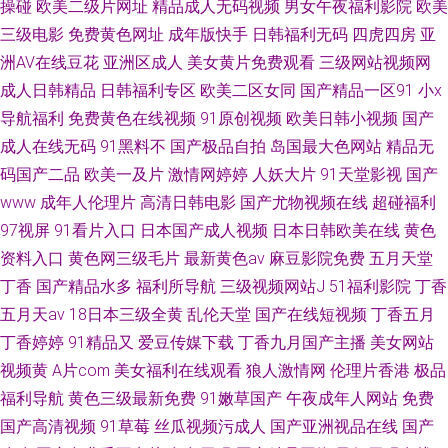
操碰
欧美二级片网址
精品成人无码视频
男女午夜福利影院
欧美
三级电影
免费黄色网址
成年版快手
日韩福利无码
四虎四房
亚
洲AV在线豆花
亚洲区成人
美女黄片免费观看
三级网站视频网
成人日韩精品
日韩福利专区
欧美二区女同
国产精品一区91
小x
导航福利
免费黄色在线视频
91原创视频
欧美日韩小视频
国产
成人在线无码
91黑料不
国产极品自拍
岛国最大色网站
精品无
码国产二品
欧美一及片
激情网婷婷
人妖大片
91天堂影视
国产
www
成年人伦理片
高清日韩电影
国产尤物视频在线
超碰福利
97视屏
91看片入口
日本国产成人视频
日本日韩欧美在线
黄色
资料入口
黄色网三级毛片
最新黄色av
麻豆影院免费
五月天堂
丁香
国产精品水多
福利所导航
三级视频网站J
51福利影院
丁香
五月天av
18日本三级全黄
乱伦天堂
国产在线短视频
丁香五月
丁香婷婷
91精品又
爱豆传媒下载
丁香九月国产主播
美女网站
视频黄
A片com
美女福利在线观看
狼人激情网
伦理片香港
极品
福利导航
黄色三级最新免费
91嫩草国产
午夜成年人网站
免费
国产高清视频
91草莓
丝瓜视频污成人
国产亚洲视品在线
国产