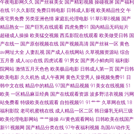
午夜电影网久久
国产丝袜美女
国产精彩视频
操碰视屏
国产福利
在线
91久久影院
免费日韩电影
日韩成人影视
欧美精品性交
午
啊v在线视频 亚州精品无码二区 国产欧美福利 91欧美性交动图 日韩无码中
夜宅男免费
另类亚洲色情
家庭乱伦理电影
91草B草B视频
国产
文福利 91永久在线播放 欧美性爱在线A 草久久一区 91擦影库免 日韩无码欧
精品熟女一
国产巨乳在线观看
四虎免费91
国内精品无码短片
超碰成人操操
欧美猛交视频
西瓜影院在线观看
欧美做受日韩
国
美高清 成人亚洲福利在线观看 91色综合 性色四虎五月天 五月天婷婷小说网
产在线一
国产原创视频在线
国产视频高清
国产丝袜一区
黄色
av网址大全
人妻乱视
国产成人在线网站
久草视频资源站
综合
站 日日福利超碰 久草视频资源福利网 精品亚洲日韩在线专区 后入91 色色网
五月香
成人app在线
四虎试看
91男女
国产男小鲜肉同
福利影
院网站
激情五月天色色
欧美极品电影
日韩成人第一页
国产日韩
五月社区 日韩淫网区收藏 国产一二三av 三级网站在线国产 久久看久久做
欧美电影
久久机热
成人午夜网
黄色天堂男人
操视频免费91
日
韩中文在线
精品中的精品
97国产精品视频
91美女在线视频
51
91av最新国产在线 国产福利视频91 91在线免费视频观看 91人妻精 综合色
欧美
一区精品麻豆经典
国产在线观看资源
波多野洁衣视频
污网
网青青草 亚洲主播国产 日韩看片 青娱乐青青草日韩 91网红免费站 午夜福利
站免费看
特级欧美在线观看
自拍视频91
91艹艹
久草网在线
18
福利影院
老司机蜜桃在线
成人精品一区二区
韩日爆乳无码三级
姬剧院 欧美久久穴 乱轮天堂 91海角社区在线看 91牛逼 男人天堂黄 www久
欧美伦理电影网站
艹艹操操
AV黄色观看网站
日韩欧美在线国产
新91视频网
国产精品分类在线
97午夜福利视频
岛国AV动作无
久香蕉 午夜剧场操操操 第一福利视频 污黄极品福利 成人吃瓜资源在线 91成