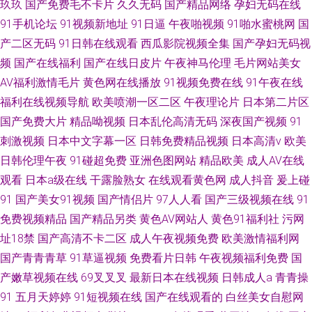
玖玖
国产免费毛不卡片
久久无码
国产精品网络
孕妇无码在线
91手机论坛
91视频新地址
91日逼
午夜啪视频
91啪水蜜桃网
国
产二区无码
91日韩在线观看
西瓜影院视频全集
国产孕妇无码视
频
国产在线福利
国产在线日皮片
午夜神马伦理
毛片网站美女
AV福利激情毛片
黄色网在线播放
91视频免费在线
91午夜在线
福利在线视频导航
欧美喷潮一区二区
午夜理论片
日本第二片区
国产免费大片
精品呦视频
日本乱伦高清无码
深夜国产视频
91
刺激视频
日本中文字幕一区
日韩免费精品视频
日本高清v
欧美
日韩伦理午夜
91碰超免费
亚洲色图网站
精品欧美
成人AV在线
观看
日本a级在线
干露脸熟女
在线观看黄色网
成人抖音
爰上碰
91
国产美女91视频
国产情侣片
97人人看
国产三级视频在线
91
免费视频精品
国产精品另类
黄色AV网站人
黄色91福利社
污网
址18禁
国产高清不卡二区
成人午夜视频免费
欧美激情福利网
国产青青青草
91草逼视频
免费看片日韩
午夜视频福利免费
国
产嫩草视频在线
69叉叉叉
最新日本在线视频
日韩成人a
青青操
91
五月天婷婷
91短视频在线
国产在线观看的
白丝美女自慰网