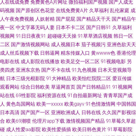
人在线成免费
免费黄色A片网址
微拍福利国产视频
国产人成无
码视频
国产原创区色花堂
在线免费黄A片
久草福利
乱伦家庭
成
草男人天堂 91同城福利版 日韩AV无码自拍 91大神社区在线播放 91五月天
人午夜免费视频
人妖射精
国产屁屁
国产精品天干天
国产精品午
超碰 日本αV在线观看 91黑丝美女在线诱惑观看 国产精品欧美日韩五月 91色
夜一区
中文字幕无码人妻
日本不卡二区
国产日韩91
久草福利
视频网
91日日夜夜91
超碰碰天天操
91草草酒店视频
韩日一区
色在线观看 啊v在线观看视频 大香蕉伊在 欧美人成电影在线一区 91传媒真
二区
国产激情视频网站
成人视频日本
茄子视频污
亚洲色欲天天
成人丝瓜视频下载
日韩逼网
精东传媒入口
黄wwww色
香港伦理
人视频 岛国欧美黄 日韩新网片 久久6热 91黑丝网站 免费成人17c 91干逼免
电影在线
成人影院在线播放
欧美足交一区二区
91视频电影
另
类四虎
亚洲东京热
国产不卡在线
91九色视频
日本天堂视频导
费 91色婷婷午夜综合网站 亚洲男人的天堂www 国产91免费在线视频 婷婷五
航
日本三级光棍影院
91大神精品
欧美怡红院院二区
爱豆传媒
月影院 97久久视频 毛片毛片 五月婷婷欧美色日韩 超碰91在线视 亚洲aa 91
观看网站
综合日韩欧美
草逼网首页
国产日韩精品91
91视频网
站在线
69性影院
福利资源在线
91自拍最新网址
青青草国产成
视频精选Porn 男女做事网站 92免费福利视频 91黄色片子在线观看 欧美日韩
人
黄色岛国网站
欧美一xxxxx
欧美gayv
91色情激情网
中国韩国
日本高清
国产国产一区
亚洲欧洲成人
日韩在线
久久国产影视综
成人另类 91导航在线观看网站入口 影音先锋亚洲无码 日韩无码高清网址 精
合
欧美69潮喷
伦理片app下载
激情视频国产精品
91草莓久草超
碰
成人性爱aa影院
欧美性爱插插
欧美日韩色黄片
91草莓影院
品在线视频 99黄色免费视频 1024日韩免费看片 草莓视频123 91看篇 日本