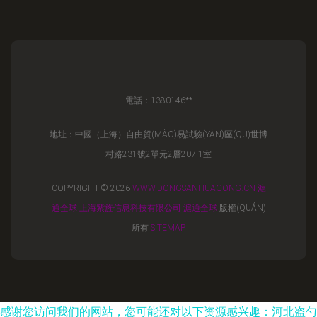
電話：1380146**
地址：中國（上海）自由貿(MÀO)易試驗(YÀN)區(QŪ)世博
村路231號2單元2層207-1室
COPYRIGHT © 2026
WWW.DONGSANHUAGONG.CN
滬
通全球
上海紫旌信息科技有限公司
滬通全球
版權(QUÁN)
所有
SITEMAP
感谢您访问我们的网站，您可能还对以下资源感兴趣：河北盗勺