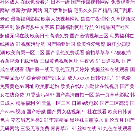
社区成人
在线免费看片
日本一级
国产传媒视频网站
免费观看污
网站
最新激情h网站
国产喷浆抽搐
宅男久久国产精品
国产乱肥
老妇
最新福利影院
欧美人妖视频网站
窝窝午夜理论
久草视频深
夜福利
波多野步中文字幕
日韩福利网址导航
91精品国产社区
超碰无码在线
欧美日韩高清免费
国产激情视频三区
宅男福利在
线播放
91视频污导航
国产啪亚洲国
欧美性爱密臀
疯狂少妇喷
潮
欧美肏屄一区二区
国产乱伦免费观看
偷拍草草草
97狠狠插
香蕉视频下载污版
三级黄色视频网址
午夜99
91日逼视频
国产
成在线观看
萌白酱一线天
乱伦五月天婷婷
美腿丝袜在线观看
国
产精品3p
91综合碰
国产乱女乱
成人xxxxx
日韩伦理片
91色爱
免费黄色av网址
欧美肥老妇
欧美在线tv
加勒比在线视屏
国产美
女在线免费
91香蕉污APP
国产高清自拍一区
第一页草草影院
韩
日成人
精品福利
91天堂一区二区
日韩a级电影
国产二区高清
国
产www视频
国产粉嫩
国产男女猛视频
91社在线看
欧美日韩黄
色片
变态另态另类2
91李宗精品
黑丝袜自慰喷水
乱伦五月
国产
无码网站
三级无毒免费
青青草51
91丝袜在线
91九色在线观看