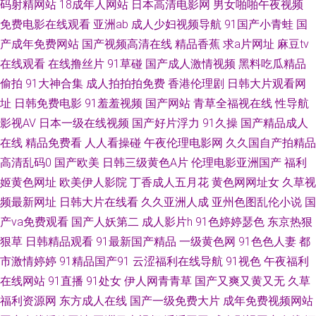
码射精网站
18成年人网站
日本高清电影网
男女啪啪午夜视频
免费电影在线观看
亚洲ab
成人少妇视频导航
91国产小青蛙
国
线观看 亚洲欧洲综合日韩精品 欧美精品ab 大香蕉999 91黄蜜桃 青娱乐青青
产成年免费网站
国产视频高清在线
精品香蕉
求a片网址
麻豆tv
在线观看
在线撸丝片
91草碰
国产成人激情视频
黑料吃瓜精品
草日韩 成人色导航在线 91大神麻豆精品在线 91草吧 在线不卡的AV网址 婷
偷拍
91大神合集
成人拍拍拍免费
香港伦理剧
日韩大片观看网
婷五月份欧美 丝袜视频 欧美人兽网站 豆花综合网 91精品999 日韩黄页免费
址
日韩免费电影
91羞羞视频
国产网站
青草全福视在线
性导航
影视AV
日本一级在线视频
国产好片浮力
91久操
国产精品成人
九九re在线观看视频 丁香在线一区二区三区 www第一久久 91com视频精彩
在线
精品免费看
人人看操碰
午夜伦理电影网
久久国自产拍精品
高清乱码0
国产欧美
日韩三级黄色A片
伦理电影亚洲国产
福利
无码一区二区精品 内射校园大片 国产精品福利姬 91每日更新 亚洲男人天堂
姬黄色网址
欧美伊人影院
丁香成人五月花
黄色网网址女
久草视
频最新网址
日韩大片在线看
久久亚洲人成
亚州色图乱伦小说
国
网205 日韩免看一级a 欧美性爱首页 狼人插2 国产香蕉视频 99热9 91黄软件
产va免费观看
国产人妖第二
成人影片h
91色婷婷瑟色
东京热狠
免费版下 日韩精品综合网 国产精品v 91猫先生 一本道综合色网 先锋激情资
狠草
日韩精品观看
91最新国产精品
一级黄色网
91色色人妻
都
市激情婷婷
91精品国产91
云涩福利在线导航
91视色
午夜福利
原 国产和日韩毛片 91免费在线破视频 探花视频网站 欧美日韩成人 九一色站
在线网站
91直播
91处女
伊人网青青草
国产又爽又黄又无
久草
福利资源网
东方成人在线
国产一级免费大片
成年免费视频网站
www草莓 91超碰碰碰在线 欧美综合精品 久草福利资源站久 国产精品99精品