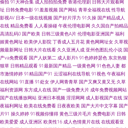
偷拍
91大神合集
成人拍拍拍免费
香港伦理剧
日韩大片观看网
九九re在线观看视频 丁香在线一区二区三区 www第一久久 91com视频精彩
址
日韩免费电影
91羞羞视频
国产网站
青草全福视在线
性导航
影视AV
日本一级在线视频
国产好片浮力
91久操
国产精品成人
无码一区二区精品 内射校园大片 国产精品福利姬 91每日更新 亚洲男人天堂
在线
精品免费看
人人看操碰
午夜伦理电影网
久久国自产拍精品
高清乱码0
国产欧美
日韩三级黄色A片
伦理电影亚洲国产
福利
网205 日韩免看一级a 欧美性爱首页 狼人插2 国产香蕉视频 99热9 91黄软件
姬黄色网址
欧美伊人影院
丁香成人五月花
黄色网网址女
久草视
频最新网址
日韩大片在线看
久久亚洲人成
亚州色图乱伦小说
国
免费版下 日韩精品综合网 国产精品v 91猫先生 一本道综合色网 先锋激情资
产va免费观看
国产人妖第二
成人影片h
91色婷婷瑟色
东京热狠
原 国产和日韩毛片 91免费在线破视频 探花视频网站 欧美日韩成人 九一色站
狠草
日韩精品观看
91最新国产精品
一级黄色网
91色色人妻
都
市激情婷婷
91精品国产91
云涩福利在线导航
91视色
午夜福利
www草莓 91超碰碰碰在线 欧美综合精品 久草福利资源站久 国产精品99精品
在线网站
91直播
91处女
伊人网青青草
国产又爽又黄又无
久草
福利资源网
东方成人在线
国产一级免费大片
成年免费视频网站
www俺去也com 91N日韩成人性爱 欧美性爱影音先锋影院 九九av 成人福利
国产在线播放网站
亚洲日本视频
淫淫网网
成人影视国产在线
深
夜福利网址
欧美在线免费看
日夜夜欧美
国产大片中文字幕
国产
在线观看69 91九色白浆 伊人大久久AV 一区二区偷拍在线播放 日韩国产精品
片91
操久婷婷
91视频你懂得
黄色三级片毛片
免费电影片
日韩
欧美爱爱
成人亚洲区
欧美性16
成人色情黄片在线
在线观看亚
一 密臀中文字幕 国产91页 91青娱乐国产视频 无码欧美一区 九九香蕉影院