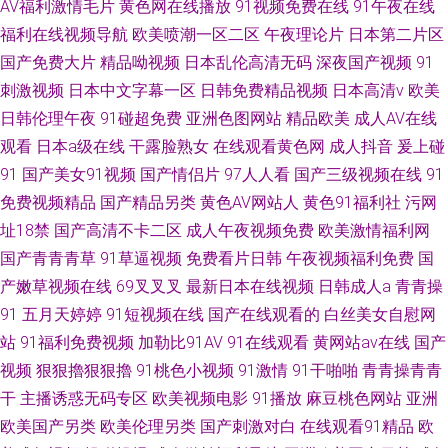
AV福利激情毛片
黄色网在线播放
91视频免费在线
91午夜在线
福利在线视频导航
欧美喷潮一区二区
午夜理论片
日本第二片区
国产免费大片
精品呦视频
日本乱伦高清无码
深夜国产视频
91
刺激视频
日本中文字幕一区
日韩免费精品视频
日本高清v
欧美
日韩伦理午夜
91碰超免费
亚洲色图网站
精品欧美
成人AV在线
观看
日本a级在线
干露脸熟女
在线观看黄色网
成人抖音
爰上碰
91
国产美女91视频
国产情侣片
97人人看
国产三级视频在线
91
免费视频精品
国产精品另类
黄色AV网站人
黄色91福利社
污网
址18禁
国产高清不卡二区
成人午夜视频免费
欧美激情福利网
国产青青青草
91草逼视频
免费看片日韩
午夜视频福利免费
国
产嫩草视频在线
69叉叉叉
最新日本在线视频
日韩成人a
青青操
91
五月天婷婷
91短视频在线
国产在线观看的
白丝美女自慰网
站
91福利免费视频
加勒比91AV
91在线观看
黄网站av在线
国产
视频
狠狠擼狠狠擼
91桃色小视频
91激情
91干啪啪
青青操青青
干
主播诱惑无码专区
欧美视频电影
91播放
麻豆桃色网站
亚洲
欧美国产另类
欧美伦理另类
国产刺激对白
在线观看91精品
欧