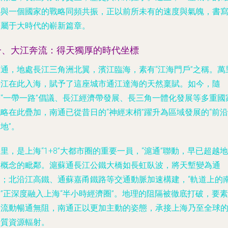
心與一個國家的戰略同頻共振，正以前所未有的速度與氣魄，書
著屬于大時代的嶄新篇章。
一、大江奔流：得天獨厚的時代坐標
南通，地處長江三角洲北翼，濱江臨海，素有“江海門戶”之稱。萬
長江在此入海，賦予了這座城市通江達海的天然稟賦。如今，隨
著“一帶一路”倡議、長江經濟帶發展、長三角一體化發展等多重國
略在此疊加，南通已從昔日的“神經末梢”躍升為區域發展的“前沿
地”。
里，是上海“1+8”大都市圈的重要一員，“滬通”聯動，早已超越地
理概念的毗鄰。滬蘇通長江公鐵大橋如長虹臥波，將天塹變為通
途；北沿江高鐵、通蘇嘉甬鐵路等交通動脈加速構建，“軌道上的
”正深度融入上海“半小時經濟圈”。地理的阻隔被徹底打破，要素
的流動暢通無阻，南通正以更加主動的姿態，承接上海乃至全球
優質資源輻射。