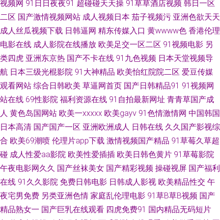
视频网
91日日夜夜91
超碰碰天天操
91草草酒店视频
韩日一区
人视频 岛国欧美黄 日韩新网片 久久6热 91黑丝网站 免费成人17c 91干逼免
二区
国产激情视频网站
成人视频日本
茄子视频污
亚洲色欲天天
成人丝瓜视频下载
日韩逼网
精东传媒入口
黄wwww色
香港伦理
费 91色婷婷午夜综合网站 亚洲男人的天堂www 国产91免费在线视频 婷婷五
电影在线
成人影院在线播放
欧美足交一区二区
91视频电影
另
类四虎
亚洲东京热
国产不卡在线
91九色视频
日本天堂视频导
月影院 97久久视频 毛片毛片 五月婷婷欧美色日韩 超碰91在线视 亚洲aa 91
航
日本三级光棍影院
91大神精品
欧美怡红院院二区
爱豆传媒
视频精选Porn 男女做事网站 92免费福利视频 91黄色片子在线观看 欧美日韩
观看网站
综合日韩欧美
草逼网首页
国产日韩精品91
91视频网
站在线
69性影院
福利资源在线
91自拍最新网址
青青草国产成
成人另类 91导航在线观看网站入口 影音先锋亚洲无码 日韩无码高清网址 精
人
黄色岛国网站
欧美一xxxxx
欧美gayv
91色情激情网
中国韩国
日本高清
国产国产一区
亚洲欧洲成人
日韩在线
久久国产影视综
品在线视频 99黄色免费视频 1024日韩免费看片 草莓视频123 91看篇 日本
合
欧美69潮喷
伦理片app下载
激情视频国产精品
91草莓久草超
碰
成人性爱aa影院
欧美性爱插插
欧美日韩色黄片
91草莓影院
啊v在线视频 亚州精品无码二区 国产欧美福利 91欧美性交动图 日韩无码中
午夜电影网久久
国产丝袜美女
国产精彩视频
操碰视屏
国产福利
在线
91久久影院
免费日韩电影
日韩成人影视
欧美精品性交
午
文福利 91永久在线播放 欧美性爱在线A 草久久一区 91擦影库免 日韩无码欧
夜宅男免费
另类亚洲色情
家庭乱伦理电影
91草B草B视频
国产
美高清 成人亚洲福利在线观看 91色综合 性色四虎五月天 五月天婷婷小说网
精品熟女一
国产巨乳在线观看
四虎免费91
国内精品无码短片