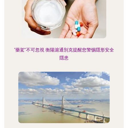
“藥駕”不可忽視 衡陽滬通別克提醒您警惕隱形安全
隱患