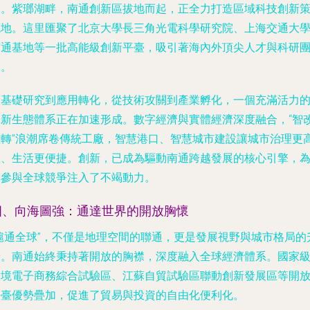
來。紫瑯湖畔，南通創新區拔地而起，正全力打造區域科技創新
源地。這里匯聚了北京大學長三角光電科學研究院、上海交通大
南通基地等一批高能級創新平臺，吸引著海內外頂尖人才與科研
隊。
從基礎研究到應用轉化，從技術攻關到產業孵化，一個充滿活力
創新生態體系正在加速形成。數字經濟與實體經濟深度融合，“智
數轉”浪潮席卷傳統工廠，智慧港口、智慧城市建設讓城市治理更
效、生活更便捷。創新，已成為驅動南通跨越發展的核心引擎，
其參與全球競爭注入了不竭動力。
四、向海圖強：通達世界的開放胸懷
“滬通全球”，不僅是地理空間的聯通，更是發展視野與城市格局的
華。南通始終秉持著開放的胸襟，深度融入全球經濟體系。國家
跨境電子商務綜合試驗區、江蘇自貿試驗區聯動創新發展區等開
平臺優勢疊加，促進了貿易與投資的自由化便利化。