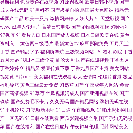
导航福利
免费黄色在线视频
91原创视频
欧美日韩小视频
国产
成人在线无码
91黑料不
国产极品自拍
岛国最大色网站
精品无
码国产二品
欧美一及片
激情网婷婷
人妖大片
91天堂影视
国产
www
成年人伦理片
高清日韩电影
国产尤物视频在线
超碰福利
97视屏
91看片入口
日本国产成人视频
日本日韩欧美在线
黄色
资料入口
黄色网三级毛片
最新黄色av
麻豆影院免费
五月天堂
丁香
国产精品水多
福利所导航
三级视频网站J
51福利影院
丁香
五月天av
18日本三级全黄
乱伦天堂
国产在线短视频
丁香五月
丁香婷婷
91精品又
爱豆传媒下载
丁香九月国产主播
美女网站
视频黄
A片com
美女福利在线观看
狼人激情网
伦理片香港
极品
福利导航
黄色三级最新免费
91嫩草国产
午夜成年人网站
免费
国产高清视频
91草莓
丝瓜视频污成人
国产亚洲视品在线
国产
玖玖
国产免费毛不卡片
久久无码
国产精品网络
孕妇无码在线
91手机论坛
91视频新地址
91日逼
午夜啪视频
91啪水蜜桃网
国
产二区无码
91日韩在线观看
西瓜影院视频全集
国产孕妇无码视
频
国产在线福利
国产在线日皮片
午夜神马伦理
毛片网站美女