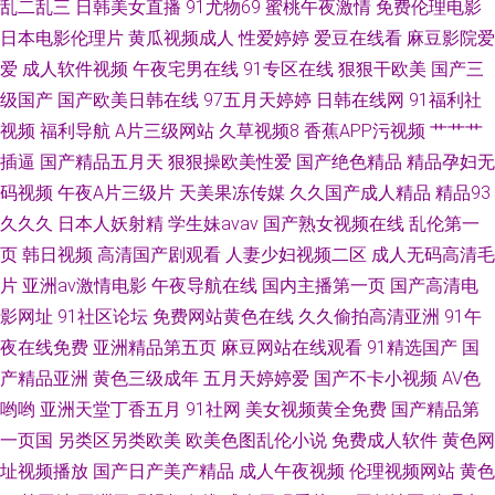
乱二乱三
日韩美女直播
91尤物69
蜜桃午夜激情
免费伦理电影
老湿机 91桃色官网免费进入 91不用下载 日韩一区福利导航
日本电影伦理片
黄瓜视频成人
性爱婷婷
爱豆在线看
麻豆影院爱
爱
成人软件视频
午夜宅男在线
91专区在线
狠狠干欧美
国产三
级国产
国产欧美日韩在线
97五月天婷婷
日韩在线网
91福利社
视频
福利导航
A片三级网站
久草视频8
香蕉APP污视频
艹艹艹
插逼
国产精品五月天
狠狠操欧美性爱
国产绝色精品
精品孕妇无
码视频
午夜A片三级片
天美果冻传媒
久久国产成人精品
精品93
久久久
日本人妖射精
学生妹avav
国产熟女视频在线
乱伦第一
页
韩日视频
高清国产剧观看
人妻少妇视频二区
成人无码高清毛
片
亚洲av激情电影
午夜导航在线
国内主播第一页
国产高清电
影网址
91社区论坛
免费网站黄色在线
久久偷拍高清亚洲
91午
夜在线免费
亚洲精品第五页
麻豆网站在线观看
91精选国产
国
产精品亚洲
黄色三级成年
五月天婷婷爱
国产不卡小视频
AV色
哟哟
亚洲天堂丁香五月
91社网
美女视频黄全免费
国产精品第
一页国
另类区另类欧美
欧美色图乱伦小说
免费成人软件
黄色网
址视频播放
国产日产美产精品
成人午夜视频
伦理视频网站
黄色