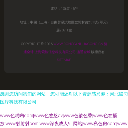
電話：1380146**
地址：中國（上海）自由貿易試驗區世博村路231號2單元2
層207-1室
COPYRIGHT © 2026
WWW.DONGSANHUAGONG.CN
滬
通全球
上海紫旌信息科技有限公司
滬通全球
版權所有
SITEMAP
感谢您访问我们的网站，您可能还对以下资源感兴趣：河北盗勺
医疗科技有限公司
www色哟哟com|www色悠悠av|www色欲色香|www色在播
放|www射射射com|www深夜成人91网站|www私色房com|www