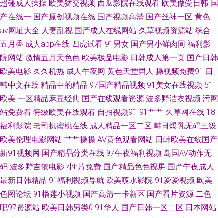
超碰成人操操
欧美猛交视频
西瓜影院在线观看
欧美做受日韩
国
站 日日福利超碰 久草视频资源福利网 精品亚洲日韩在线专区 后入91 色色网
产在线一
国产原创视频在线
国产视频高清
国产丝袜一区
黄色
av网址大全
人妻乱视
国产成人在线网站
久草视频资源站
综合
五月社区 日韩淫网区收藏 国产一二三av 三级网站在线国产 久久看久久做
五月香
成人app在线
四虎试看
91男女
国产男小鲜肉同
福利影
院网站
激情五月天色色
欧美极品电影
日韩成人第一页
国产日韩
91av最新国产在线 国产福利视频91 91在线免费视频观看 91人妻精 综合色
欧美电影
久久机热
成人午夜网
黄色天堂男人
操视频免费91
日
网青青草 亚洲主播国产 日韩看片 青娱乐青青草日韩 91网红免费站 午夜福利
韩中文在线
精品中的精品
97国产精品视频
91美女在线视频
51
欧美
一区精品麻豆经典
国产在线观看资源
波多野洁衣视频
污网
姬剧院 欧美久久穴 乱轮天堂 91海角社区在线看 91牛逼 男人天堂黄 www久
站免费看
特级欧美在线观看
自拍视频91
91艹艹
久草网在线
18
福利影院
老司机蜜桃在线
成人精品一区二区
韩日爆乳无码三级
久香蕉 午夜剧场操操操 第一福利视频 污黄极品福利 成人吃瓜资源在线 91成
欧美伦理电影网站
艹艹操操
AV黄色观看网站
日韩欧美在线国产
新91视频网
国产精品分类在线
97午夜福利视频
岛国AV动作无
人18 男人的天堂黄色A片 亚洲先锋影音 久久嫩草精品视频 91乏力操妹子 国
码
波多野吉依电影
小h片免费
国产精品色色视屏
国产午夜成人
最新日韩精品
91福利视频导航
欧美喷水影院
91爱爱视频
欧美
产成人午夜福利视频 91男人天堂网 青青草原黄色成人网站 久久大神 操BAⅤ
色图论坛
91榴莲小视频
国产高清一卡新区
国产看片资源
二色
视颅 91超碰人人欧美 蜜臀久久99精品 成人A√ 91福利社色 欧美成人网在线
吧97资源站
欧美日韩另类0
91华人
国产日韩一区二区
日本网站