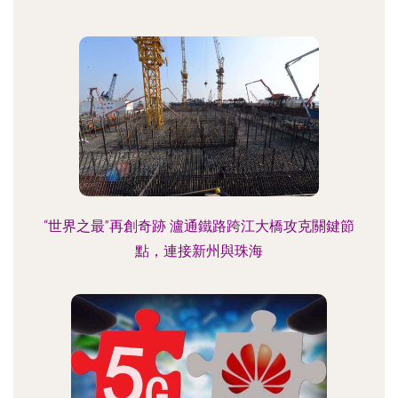
“世界之最”再創奇跡 瀘通鐵路跨江大橋攻克關鍵節
點，連接新州與珠海