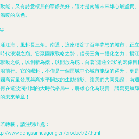
湃動能，又有詩意棲居的寧靜美好，這才是南通未來雄心最堅實
最溫暖的底色。
##
潮涌江海，風起長三角。南通，這座積淀了百年夢想的城市，正
于時代浪潮之巔。它聚國家戰略之勢，借長三角一體化之力，揚
海聯動之帆，以創新為槳，以開放為舵，向著“滬通全球”的宏偉目
破浪前行。它的崛起，不僅是一個區域中心城市能級的躍升，更
中國高質量發展與高水平開放的生動縮影。讓我們共同見證，南
如何在這波瀾壯闊的大時代格局中，將雄心化為現實，譜寫更加
煌的未來華章！
如若轉載，請注明出處：
ttp://www.dongsanhuagong.cn/product/27.html