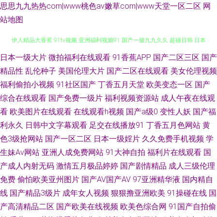
思思九九热热com|www桃色av嫩草com|www天堂一区二区
网
站地图
伊人精品大香蕉 91tv视频 亚洲福利视频91 国产一级九九久久 超碰日韩 日本
五月花影院入口 91社区免费视频 欧美a∨ 91秦先生在这播放 久久蕉热视频
日本一级大片
微拍福利在线观看
91香蕉APP
国产二区三区
国产
精品性
乱伦种子
美国伦理大片
国产二区在线观看
美女伦理视频
91日韩国产精免费 日韩另类九区 91五月天激情性爱 欧美日本成人在线专区
福利偷拍小视频
91社区国产
丁香五月天堂
欧美变态一区
国产
综合在线观看
国产免费一级片
福利视频资源站
成人午夜在线观
91视频网站免费看 日韩成人操 色情福利导航 91干看片逼爽爽淫绳子 91最新
看
欧美图片在线观看
在线观看h视频
国产a级0
变性人妖
国产福
利永久
日韩中文字幕观看
足交在线播放91
丁香五月色网站
黄
国产视频 超碰91公开 东京影院热 熟妇中出在线 国精久久 91青青草视频 狼
色3级抢网站
国产一区二区
日本一级婬片
久久免费手机视频
学
生妹Av网站
亚洲人成免费网站
91大神自拍
福利片在线观看
国
友研究所 熟女啪啪一区二区三区 99热热99草草 欧美成人多人免费 亚洲无码
产成人内射无码
激情五月极品婷婷
国产剧情精品
成人三级伦理
天堂网 91熟女视频网站 四虎四级av 99超碰在线天堂 日韩欧美成人网址 97
免费
偷怕欧美亚州图片
国产AV国产AV
97亚洲精华液
国内精自
线
国产精品3级片
成年女人视频
狠狠撸亚洲欧美
91操碰在线
国
国产在线 欧美va网站 91麻豆萝莉熟女 欧美好色综合区 91视频第一福利导航
产高清精品二区
国产欧美在线视频
欧美色综合网
91国产自拍偷