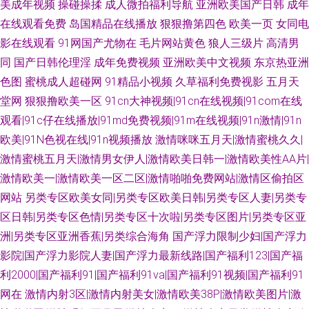
美成年视频
操碰操揉
成人微拍福利导航
亚洲欧美国产日韩
成年
在线观看免费
岛国精品在线播放
狠狠撸第四色
欧美一页
女同电
影在线观看
91网国产尤物在
毛片网站黄色
狼人三级片
高清男
同
国产日韩伦理淫
成年免费视频
亚洲欧美中文视频
东京热亚洲
色图
蜜桃成人超碰网
91精品小视频
久草福利免费视影
五月天
堂网
狠狠撸欧美一区
91cn大神视频|91cn在线视频|91com在线
观看|91c仔在线播放|91md免费视频|91m在线视频|91n激情|91n
欧美|91N色视在线|91n视频播放
激情咪咪五月天|激情蜜桃久久|
激情蜜桃五月天|激情男女伊人|激情欧美日韩一|激情欧美性AA片|
激情欧美一|激情欧美一区二区|激情啪啪免费网站|激情区偷拍区
网站
另类专区欧美女同|另类专区欧美日韩|另类专区人妻|另类专
区日韩|另类专区色情|另类专区十次啦|另类专区图片|另类专区亚
洲|另类专区亚洲香蕉|另类综合海角
国产浮力限制少妇|国产浮力
影院|国产浮力影院人妻|国产浮力最新线路|国产福利123|国产福
利2000|国产福利91|国产福利91va|国产福利91视频|国产福利91
网在
激情内射3区|激情内射美女|激情欧美38P|激情欧美图片|激