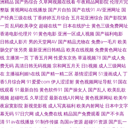
洲精品
国产热综合
久草网视频在线看
午夜精品网影院
伦理片完
黄色仑库 国产一区二 AV网手机版 91社安全网址 影音先锋av高跟 性爱视屏网
整版
黄视网站在线播放
国产片自拍
国产在线91
AV亚洲网址
国
产经典三级在线
丁香婷婷五月综合
五月花亚洲综合
国产影院第
站 乱乱无码 阿V免费 91在线swag 91豆花视频18网站 91大神小青蛙搭讪视
一页
乱码欧美孕交
超碰在线艹
日本在线护士
黄色三级免费网址
香港电影伦理片
91黄色电影
亚洲一区成人视频
国产福利电影
频 伊人无吗AV 欧美内射在线观看 国产AV福利 99热无码导航 91超碰资源总
日韩成人影片
男的天堂网AV
国产精品尤物在
免费a一毛片
欧美
肠交扩张另类
最新亚洲日韩精品
欧美在线视频
免费黄色网址在
站 91在线资源 精品国产高清自在线拍 久久韩国视频 国产视频25页 www69
线
主播第一页
丁香五月网
性爱东京热
草逼视频78
国产成人免
男人天堂 91视频在线观看18 亚洲综合激情色网 欧美黄色网在线 导航资源网
费无码
高清日韩无码视频
宗和网五月天
日b视频
成人三级网站
在
主播福利姬h在线
国产精一精二区
基情涩涩网
51漫画成人
丁
站av 91操13 亚洲婷日韩欧美 日本a啊v在下观看 国产线路123 欧美bdsm另
香5月综合网
91爱爱com
伊人涩涩射
黄色视频网址导航
91国在
线观看
91最新自拍
黄色软件91
国产操女人
国产乱人
欧美乱欲
类视频 伦理在线 福利小视频1024 www国产精品黑料 91熟女热 91传媒在线
视频
超碰吃瓜
久草涩涩
最新在线A片网址
黄色视屏网站
欧美午
夜寂寞影院
新视觉影视
成人写真福利
欧美内射网址
日本中文字
观看视频 91九色蝌蚪视频网站 精品视频123 91国内大片 九1看片 91视频伊
幕无码
97日穴网
成人免费在线
精品国产免费观看
国产不卡高
清
91av在线播放
91制作传媒
岛国av资源
超碰91资源
国产乱一
人网 91色啦自拍 91网战观看 91久久视频 亚洲AV福利 欧美肏肏肏 福利网站