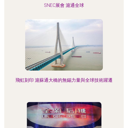
SNEC展會 滬通全球
飛虹刻印 滬蘇通大橋的無錫力量與全球技術躍遷