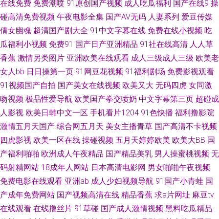
在线免费
免费潮喷
91原创国产视频
成人吃瓜福利
国产在线9
操
97人人草在线观看 先锋久久资源 先锋影音无码av 日韩精品一区二区亚洲 国
碰高清免费视频
午夜电影全集
国产AV无码
人妻系列
爱豆传媒
倩女幽魂
超清国产剧大全
91中文字幕在线
免费在线小视频
吃
内探花网址视 91网在线免费观看 午夜成人 亚洲美女丝袜足交 久久精品视频
瓜福利小视频
免费91
国产日产亚洲精品
91社在线高清
人人草
香蕉
激情另类图片
亚洲欧美在线观看
成人三级成人三级
欧美老
99 91网站免费线上观看 91人妻人人操 亚洲成人网站网址 免费产品绘合精品
女人bb
日日操第一页
91网豆花视频
91福利剧场
免费影视观看
91视频国产自拍
国产美女在线视频
欧美又大
无码四虎
女同激
综合 成人亚洲国产欧美 91探花在线观 豆花吃瓜每日视频在线 亚州男人天堂
吻视频
极品性爱导航
欧美国产拳交喷奶
中文字幕第三页
超碰成
欧美性爱一级在线观看 成人福利导航蜜桃 国产第6页 91福利手机电影 91真
人影视
欧美日韩中文一区
手机看片1204
91色快播
福利撸影院
激情五月天国产
综合网五月天
美女主播青草
国产高清不卡视频
人免费看 亚洲AV福利在线观看 久草资源网 老师机午夜福利Av 91极品探花在
四虎影视
欧美一区在线
操碰视频
五月天婷婷欧美
欧美大BB
国
产福利啪啪
欧洲成人午夜精品
国产精品美乳
男人操蜜桃视频
无
线观看 亚洲欧洲综合日韩精品 欧美精品ab 大香蕉999 91黄蜜桃 青娱乐青青
码射精网站
18成年人网站
日本高清电影网
男女啪啪午夜视频
免费电影在线观看
亚洲ab
成人少妇视频导航
91国产小青蛙
国
草日韩 成人色导航在线 91大神麻豆精品在线 91草吧 在线不卡的AV网址 婷
产成年免费网站
国产视频高清在线
精品香蕉
求a片网址
麻豆tv
婷五月份欧美 丝袜视频 欧美人兽网站 豆花综合网 91精品999 日韩黄页免费
在线观看
在线撸丝片
91草碰
国产成人激情视频
黑料吃瓜精品