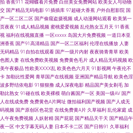
拍
香蕉911
花蝴蝶看片免费
白丝美女免费网站
欧美女人与动物
少妇内射一区二区 抖阴在线免费观看 影音先锋电影成人AV 国内精品久久懂
交
国产精品无码电影
91插插库
97超碰大香蕉
户外自慰影院
国
产一区二区二区
国产偷窥盗摄视频
成人动漫网站观看
欧美第一
色 91青青草超碰 久久高潮久久精品久 91香蕉在线 日韩精品久久 高清视频在
页夜夜
91成人精品视频
蜜桃爱爱视频
乱伦熟女五月天
91香蕉
视
福利在线视频直播
一区xxxxx
岛国大片免费视频
一道日本亚
线97 性爱资源 狠狠操网址 51伪娘黑料网 精品视频这里只精品 91福利试看
洲香蕉
国产91高清精品
国产一区二区福利
伦理在线播放
人妻
免费AV福利 91社区试看一分钟 欧美性人妖 国产91av在线观看 91次云 国产
无码精品
91自拍在线观看
国产一级片内射
夜夜骑青青草
欧美
色图人妻
在线免费欧美视频
免费黄色毛片
成人精品无码视频
欧
92视频 首页日韩 91色超碰香蕉 男人天堂狠狠干 伊人vt久久 黑马性交影院
美午夜极品
性欧美ⅩⅩⅩⅩ乱
欧美色色六月天
91影视网
午夜伦不
卡
加勒比性爱网
青草国产在线视频
亚洲国产精品导航
欧美色淫
影音先锋人妻av 国产又黄又粗又硬视频 91成人超碰刺激 国产123片区 青青
波多野结依电影
91狠狠撸
成人深夜电影
精品国产美女剃毛
加
勒比熟女
91碰在线
欧美裸模
萌白酱国产一区
美国一级AV
国产
草男人天堂 91同城福利版 日韩AV无码自拍 91大神社区在线播放 91五月天
人在线成免费
免费黄色A片网址
微拍福利国产视频
国产人成无
超碰 日本αV在线观看 91黑丝美女在线诱惑观看 国产精品欧美日韩五月 91色
码视频
国产原创区色花堂
在线免费黄A片
久草福利
乱伦家庭
成
人午夜免费视频
人妖射精
国产屁屁
国产精品天干天
国产精品午
色在线观看 啊v在线观看视频 大香蕉伊在 欧美人成电影在线一区 91传媒真
夜一区
中文字幕无码人妻
日本不卡二区
国产日韩91
久草福利