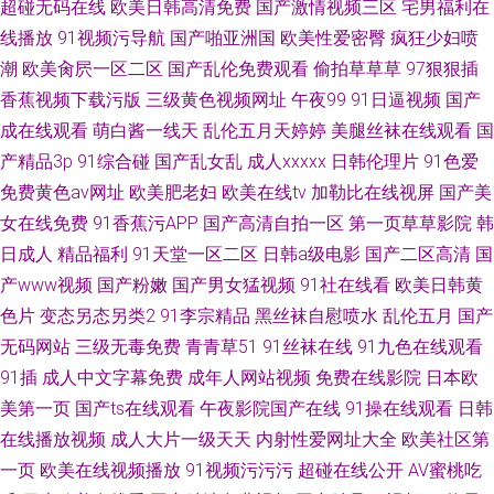
超碰无码在线
欧美日韩高清免费
国产激情视频三区
宅男福利在
线播放
91视频污导航
国产啪亚洲国
欧美性爱密臀
疯狂少妇喷
潮
欧美肏屄一区二区
国产乱伦免费观看
偷拍草草草
97狠狠插
香蕉视频下载污版
三级黄色视频网址
午夜99
91日逼视频
国产
成在线观看
萌白酱一线天
乱伦五月天婷婷
美腿丝袜在线观看
国
产精品3p
91综合碰
国产乱女乱
成人xxxxx
日韩伦理片
91色爱
免费黄色av网址
欧美肥老妇
欧美在线tv
加勒比在线视屏
国产美
女在线免费
91香蕉污APP
国产高清自拍一区
第一页草草影院
韩
日成人
精品福利
91天堂一区二区
日韩a级电影
国产二区高清
国
产www视频
国产粉嫩
国产男女猛视频
91社在线看
欧美日韩黄
色片
变态另态另类2
91李宗精品
黑丝袜自慰喷水
乱伦五月
国产
无码网站
三级无毒免费
青青草51
91丝袜在线
91九色在线观看
91插
成人中文字幕免费
成年人网站视频
免费在线影院
日本欧
美第一页
国产ts在线观看
午夜影院国产在线
91操在线观看
日韩
在线播放视频
成人大片一级天天
内射性爱网址大全
欧美社区第
一页
欧美在线视频播放
91视频污污污
超碰在线公开
AV蜜桃吃