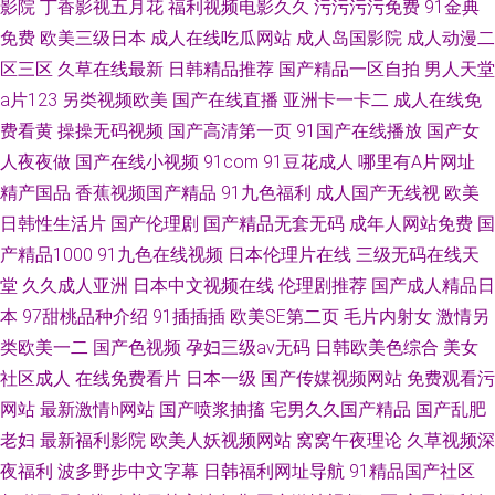
影院
丁香影视五月花
福利视频电影久久
污污污污免费
91金典
免费
欧美三级日本
成人在线吃瓜网站
成人岛国影院
成人动漫二
区三区
久草在线最新
日韩精品推荐
国产精品一区自拍
男人天堂
a片123
另类视频欧美
国产在线直播
亚洲卡一卡二
成人在线免
费看黄
操操无码视频
国产高清第一页
91国产在线播放
国产女
人夜夜做
国产在线小视频
91com
91豆花成人
哪里有A片网址
精产国品
香蕉视频国产精品
91九色福利
成人国产无线视
欧美
日韩性生活片
国产伦理剧
国产精品无套无码
成年人网站免费
国
产精品1000
91九色在线视频
日本伦理片在线
三级无码在线天
堂
久久成人亚洲
日本中文视频在线
伦理剧推荐
国产成人精品日
本
97甜桃品种介绍
91插插插
欧美SE第二页
毛片内射女
激情另
类欧美一二
国产色视频
孕妇三级av无码
日韩欧美色综合
美女
社区成人
在线免费看片
日本一级
国产传媒视频网站
免费观看污
网站
最新激情h网站
国产喷浆抽搐
宅男久久国产精品
国产乱肥
老妇
最新福利影院
欧美人妖视频网站
窝窝午夜理论
久草视频深
夜福利
波多野步中文字幕
日韩福利网址导航
91精品国产社区