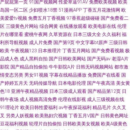
产屁屁第一页
91国产视频网
性爱草逼91AV
免费欧美视频
欧美
岛国一区二区
少妇喷水18禁
51漫画APP
丁香五月花激情网
欧
美爱爱tv视频
免费五月丁香视频
97香蕉超级碰碰
国产免费看二
区
三级黄色片网站
综合网黄
在线播放观看
欧美电影在线
伦理
片在哪里看
蜜桃午夜网
久草资源在
日本三级大全
久久福利
福
利所导航视频
成人片免费
国产第9页
中文字幕bt原声
三级日韩
欧美
午夜视频123
日本推理片
丁香五月网站
国产免费看视频
极
品成人色
成人黑料自拍
国产日韩欧美网站
国产无码av
老湿A片
影院
国产精品自拍偷拍
牛牛影院A片
日韩无码视频网站
都市激
情变态另类
男女91视频
字幕在线精品播放
免费国产在线看
国
产婷婷五月天
无码传媒导航
日本电影伦理
国产午夜高清
美女黄
色18
亚洲午夜精品视频
日本三级成人观看
国产精品第12页
日
韩午夜场
成人视频高清免费
伦理在线影视
成人三级视频在线
91理论片
欧美日韩性爱福利
av午夜探花福利
精品毛片
久久叉
叉
另类人妖视频
欧美熟妇穴视频
丁香五月V国产
日韩黄色网址
豆花福利视频
轮理片自拍偷拍
日韩欧美美女视频
欧美A级黄色