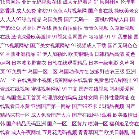
18禁网站
亚洲无码视频在线
成人无码看片
91原创社区
伦理电
影香港
成人免费
蜜桃91色色
A片视频网
国产自在线
操欧美老女
人
人人97综合精品
岛国免费
国产无码一二
蜜桃tv网站入口
国
产第66页
另类国产在线
熟女自拍偷拍
青青久视频
久草新视频
在线
激情深爱欧美激情
91视频官网国产
狠狠操-91
91我要操
国
产ts视频网站
国产美女视频网站
91视频成人下载
国产无码色色
91香蕉亚洲精品
91伊人加勒比
欧美狠狠插
日韩精品高清
黄色
av网
日本波多野吉衣
日韩在线观看精品
日本一级电影
久草网
页
97免费艹
岛国一区二区
岛国动作片在
波多野吉衣三级
亚洲
AV一卡
在线免费小视频
搞黄网站在线观看
免费色情A片网扯
91
资源在线视频
蜜桃视频网站
91中文
国产在线视频
福利爱爱网
址
岛国搬运工首页
伦理朋友的妈妈
丝袜女同
日韩性爱网址
在
线观看日本黄
亚洲国产第一网站
国产99不卡
66精品视频
国产
精品探花一区
成人免费国产大片
国产在线网址观看
欧美激情日
韩
国产精品无码亚洲
国产一区二区黄片
喷潮一区
福利姬足交在
线看
成人午夜网址
五月花无码视频
青青草国产
欧美日韩乱
国