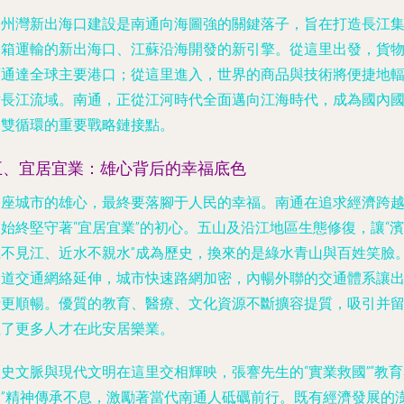
通州灣新出海口建設是南通向海圖強的關鍵落子，旨在打造長江
裝箱運輸的新出海口、江蘇沿海開發的新引擎。從這里出發，貨
可通達全球主要港口；從這里進入，世界的商品與技術將便捷地
射長江流域。南通，正從江河時代全面邁向江海時代，成為國內
際雙循環的重要戰略鏈接點。
五、宜居宜業：雄心背后的幸福底色
一座城市的雄心，最終要落腳于人民的幸福。南通在追求經濟跨
始終堅守著“宜居宜業”的初心。五山及沿江地區生態修復，讓“濱
江不見江、近水不親水”成為歷史，換來的是綠水青山與百姓笑臉
軌道交通網絡延伸，城市快速路網加密，內暢外聯的交通體系讓
行更順暢。優質的教育、醫療、文化資源不斷擴容提質，吸引并
住了更多人才在此安居樂業。
史文脈與現代文明在這里交相輝映，張謇先生的“實業救國”“教
邦”精神傳承不息，激勵著當代南通人砥礪前行。既有經濟發展的