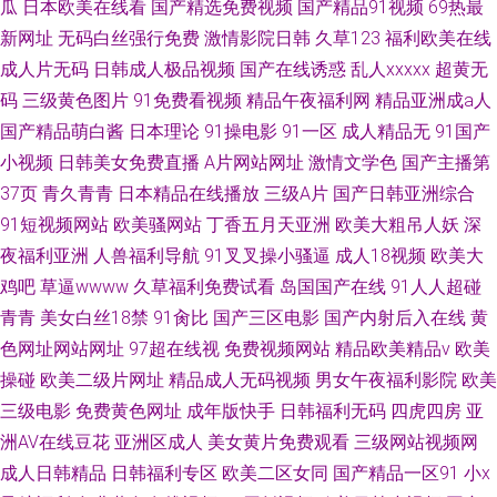
瓜
日本欧美在线看
国产精选免费视频
国产精品91视频
69热最
新网址
无码白丝强行免费
激情影院日韩
久草123
福利欧美在线
成人片无码
日韩成人极品视频
国产在线诱惑
乱人xxxxx
超黄无
码
三级黄色图片
91免费看视频
精品午夜福利网
精品亚洲成a人
国产精品萌白酱
日本理论
91操电影
91一区
成人精品无
91国产
小视频
日韩美女免费直播
A片网站网址
激情文学色
国产主播第
37页
青久青青
日本精品在线播放
三级A片
国产日韩亚洲综合
91短视频网站
欧美骚网站
丁香五月天亚洲
欧美大粗吊人妖
深
夜福利亚洲
人兽福利导航
91叉叉操小骚逼
成人18视频
欧美大
鸡吧
草逼wwww
久草福利免费试看
岛国国产在线
91人人超碰
青青
美女白丝18禁
91肏比
国产三区电影
国产内射后入在线
黄
色网址网站网址
97超在线视
免费视频网站
精品欧美精品v
欧美
操碰
欧美二级片网址
精品成人无码视频
男女午夜福利影院
欧美
三级电影
免费黄色网址
成年版快手
日韩福利无码
四虎四房
亚
洲AV在线豆花
亚洲区成人
美女黄片免费观看
三级网站视频网
成人日韩精品
日韩福利专区
欧美二区女同
国产精品一区91
小x