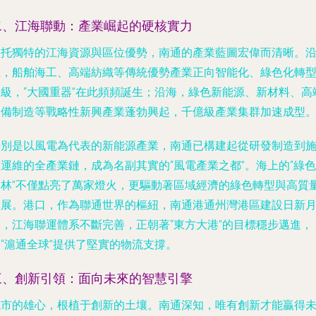
二、江海聯動：產業崛起的硬核實力
依托獨特的江海資源與區位優勢，南通的產業藍圖宏偉而清晰。
江，船舶海工、高端紡織等傳統優勢產業正向智能化、綠色化轉
升級，“大國重器”在此頻頻誕生；沿海，綠色新能源、新材料、高
裝備制造等戰略性新興產業蓬勃興起，千億級產業集群加速成型
特別是以風電為代表的新能源產業，南通已構建起從研發制造到
運維的全產業鏈，成為名副其實的“風電產業之都”。海上的“綠色
森林”不僅點亮了萬家燈火，更驅動著區域經濟的綠色轉型與高質
發展。港口，作為聯通世界的樞紐，南通港通州灣港區建設日新
異，江海聯運體系不斷完善，正朝著“東方大港”的目標穩步邁進，
“滬通全球”提供了堅實的物流支撐。
三、創新引領：面向未來的智慧引擎
城市的雄心，根植于創新的土壤。南通深知，唯有創新才能贏得