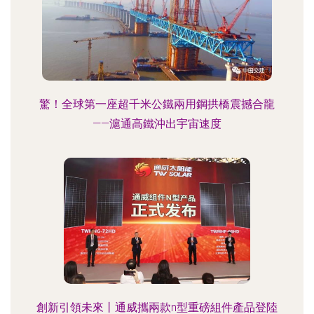
驚！全球第一座超千米公鐵兩用鋼拱橋震撼合龍
——滬通高鐵沖出宇宙速度
創新引領未來丨通威攜兩款n型重磅組件產品登陸